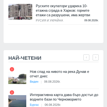
Руските окупатори удариха 10-
етажна сграда в Харков: горните
етажи са разрушени, има жертви
.
РУСИЯ И УКРАЙНА
09.08.2026г.
НАЙ-ЧЕТЕНИ
1
7
Нов спад на нивото на река Дунав е
я
отчет днес
Видин
06.08.2026г.
2
Интерактивна карта дава бърз достъп до
8
3D
водните бази по Черноморието
а към
Бургас
06.08.2026г.