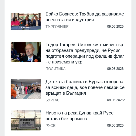
Бойко Борисов: Трябва да развиваме
военната си индустрия
.
ТЪРГОВИЩЕ
09.08.2026г.
Тодор Тагарев: Литовският министър
на отбраната предупреди, че Русия
т
подготвя операции под фалшив флаг
- с приземени укр
.
ПОЛИТИКА
09.08.2026г.
,
Детската болница в Бургас отворена
за всички деца, все повече лекари се
връщат в България
.
БУРГАС
09.08.2026г.
Нивото на река Дунав край Русе
остава без промяна
РУСЕ
09.08.2026г.
.