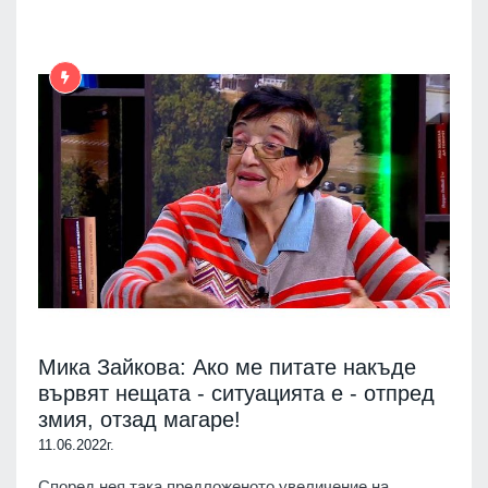
Мика Зайкова: Ако ме питате накъде
вървят нещата - ситуацията е - отпред
змия, отзад магаре!
11.06.2022г.
Според нея така предложеното увеличение на