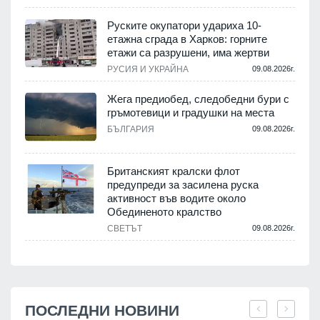
Руските окупатори удариха 10-
етажна сграда в Харков: горните
етажи са разрушени, има жертви
РУСИЯ И УКРАЙНА
09.08.2026г.
Жега предиобед, следобедни бури с
гръмотевици и градушки на места
БЪЛГАРИЯ
09.08.2026г.
Британският кралски флот
предупреди за засилена руска
активност във водите около
Обединеното кралство
СВЕТЪТ
09.08.2026г.
ПОСЛЕДНИ НОВИНИ