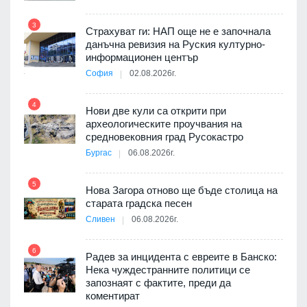
3
Страхуват ги: НАП още не е започнала
данъчна ревизия на Руския културно-
9
ията
информационен център
та за
София
02.08.2026г.
4
Нови две кули са открити при
археологическите проучвания на
10
 на
средновековния град Русокастро
а, че
Бургас
06.08.2026г.
т
5
Нова Загора отново ще бъде столица на
старата градска песен
11
Сливен
06.08.2026г.
път в
6
 4
Радев за инцидента с евреите в Банско:
Нека чуждестранните политици се
запознаят с фактите, преди да
коментират
12