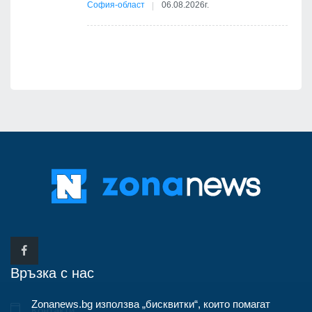
София-област
06.08.2026г.
д-р
Връзка с нас
Zonanews.bg използва „бисквитки“, които помагат
Контакти