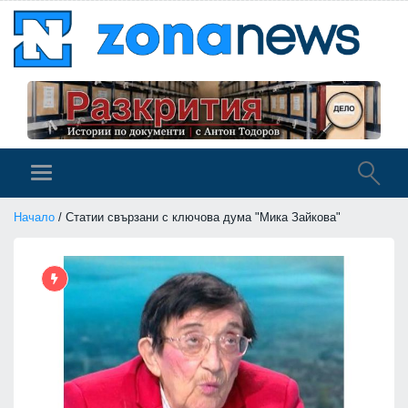
Начало
/ Статии свързани с ключова дума "Мика Зайкова"