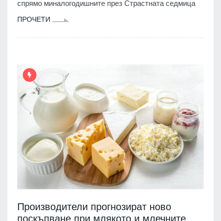
спрямо миналогодишните през Страстната седмица
ПРОЧЕТИ
Производители прогнозират ново
поскъпване при млякото и млечните