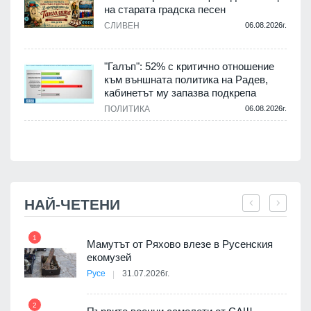
на старата градска песен
СЛИВЕН
06.08.2026г.
.
"Галъп": 52% с критично отношение
и
към външната политика на Радев,
а
кабинетът му запазва подкрепа
ПОЛИТИКА
06.08.2026г.
.
НАЙ-ЧЕТЕНИ
1
7
Мамутът от Ряхово влезе в Русенския
екомузей
Русе
31.07.2026г.
2