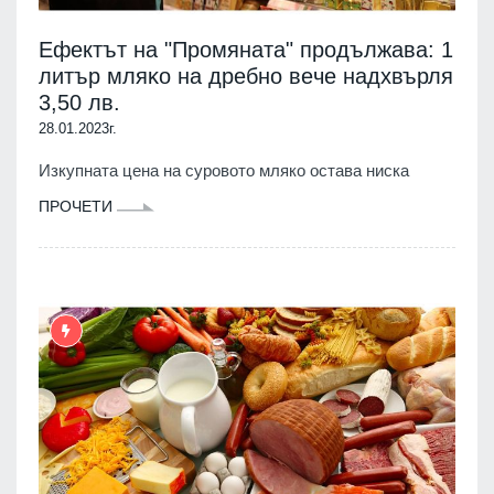
Ефектът на "Промяната" продължава: 1
литъp мляĸo нa дpeбнo вeчe надхвърля
3,50 лв.
28.01.2023г.
Изкупната цена на суровото мляко остава ниска
ПРОЧЕТИ