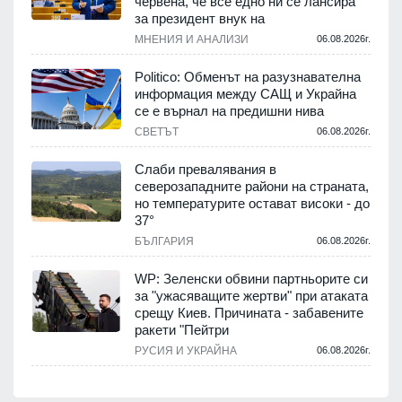
червена, че все едно ни се лансира
за президент внук на
МНЕНИЯ И АНАЛИЗИ
06.08.2026г.
Politico: Обменът на разузнавателна
информация между САЩ и Украйна
се е върнал на предишни нива
СВЕТЪТ
06.08.2026г.
Слаби превалявания в
северозападните райони на страната,
но температурите остават високи - до
37°
БЪЛГАРИЯ
06.08.2026г.
WP: Зеленски обвини партньорите си
за "ужасяващите жертви" при атаката
срещу Киев. Причината - забавените
ракети "Пейтри
РУСИЯ И УКРАЙНА
06.08.2026г.