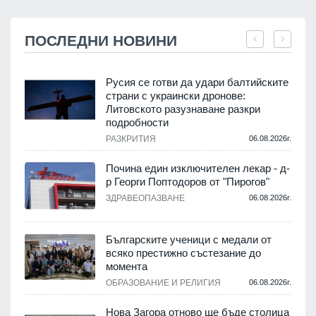
ПОСЛЕДНИ НОВИНИ
Русия се готви да удари балтийските
страни с украински дронове:
Литовското разузнаване разкри
подробности
.
РАЗКРИТИЯ
06.08.2026г.
Почина един изключителен лекар - д-
р Георги Поптодоров от "Пирогов"
.
ЗДРАВЕОПАЗВАНЕ
06.08.2026г.
,
Българските ученици с медали от
о
всяко престижно състезание до
момента
.
ОБРАЗОВАНИЕ И РЕЛИГИЯ
06.08.2026г.
Нова Загора отново ще бъде столица