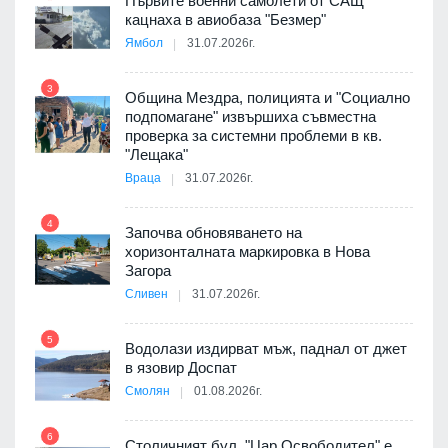
Първите военни самолети от САЩ
кацнаха в авиобаза "Безмер"
8
Ямбол
31.07.2026г.
 в
3
Община Мездра, полицията и "Социално
подпомагане" извършиха съвместна
проверка за системни проблеми в кв.
9
ойно
"Лещака"
те
Враца
31.07.2026г.
4
Започва обновяването на
хоризонталната маркировка в Нова
10
оведе
Загора
АЕЦ
Сливен
31.07.2026г.
5
Водолази издирват мъж, паднал от джет
11
в язовир Доспат
е
Смолян
01.08.2026г.
6
Столичният бул. "Цар Освободител" е