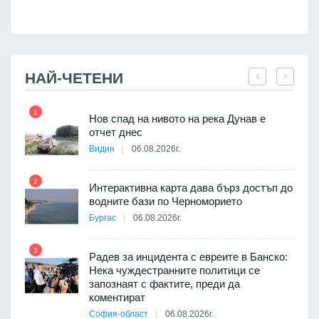
НАЙ-ЧЕТЕНИ
1
7
Нов спад на нивото на река Дунав е
я
отчет днес
Видин
06.08.2026г.
2
8
Интерактивна карта дава бърз достъп до
 на
водните бази по Черноморието
а, че
Бургас
06.08.2026г.
т
3
Радев за инцидента с евреите в Банско:
9
Нека чуждестранните политици се
запознаят с фактите, преди да
3D
коментират
а към
София-област
06.08.2026г.