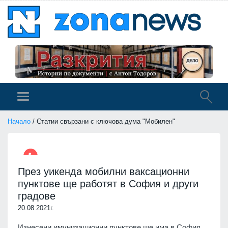
Начало
/ Статии свързани с ключова дума "Мобилен"
През уикенда мобилни ваксационни
пунктове ще работят в София и други
градове
20.08.2021г.
Изнесени имунизационни пунктове ще има в София,