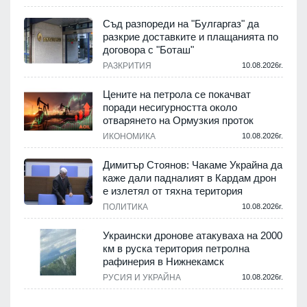
Съд разпореди на "Булгаргаз" да
разкрие доставките и плащанията по
с
договора с "Боташ"
РАЗКРИТИЯ
10.08.2026г.
.
Цените на петрола се покачват
поради несигурността около
отварянето на Ормузкия проток
ИКОНОМИКА
10.08.2026г.
.
Димитър Стоянов: Чакаме Украйна да
каже дали падналият в Кардам дрон
е излетял от тяхна територия
ПОЛИТИКА
10.08.2026г.
.
Украински дронове атакуваха на 2000
км в руска територия петролна
рафинерия в Нижнекамск
а
РУСИЯ И УКРАЙНА
10.08.2026г.
.