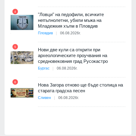
4
10
"Ловци" на педофили, всичките
непълнолетни, убили мъжа на
ията
Младежкия хълм в Пловдив
та за
Пловдив
06.08.2026г.
5
Нови две кули са открити при
11
археологическите проучвания на
оито
средновековния град Русокастро
7
Бургас
06.08.2026г.
6
Нова Загора отново ще бъде столица на
12
старата градска песен
бва
Сливен
06.08.2026г.