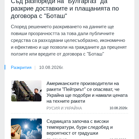
Съд разпореди на "Булгаргаз" да
разкрие доставките и плащанията по
договора с "Боташ"
Според решението разкриването на данните ще
повиши прозрачността за това дали публичните
средства са разходвани целесъобразно, икономично
и ефективно и ще позволи на гражданите да преценят
ползите или вредите от договора с "Боташ"
Разкрития
10.08.2026г.
Американските производители на
ракети "Пейтриът" се опасяват, че
Украйна ще подобри и намали цената
на техните ракети
РУСИЯ И УКРАЙНА
10.08.2026г.
Седмицата започва с високи
температури, бури следобед и
вероятност от градушки