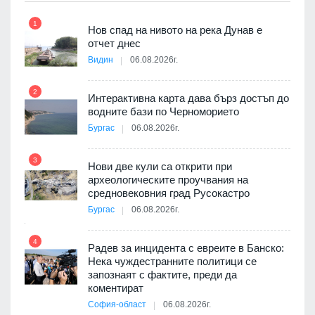
1
7
Нов спад на нивото на река Дунав е
я
отчет днес
Видин
06.08.2026г.
2
Интерактивна карта дава бърз достъп до
8
 на
водните бази по Черноморието
а, че
Бургас
06.08.2026г.
т
3
Нови две кули са открити при
археологическите проучвания на
9
средновековния град Русокастро
ията
Бургас
06.08.2026г.
та за
4
Радев за инцидента с евреите в Банско:
Нека чуждестранните политици се
10
запознаят с фактите, преди да
3D
коментират
а към
София-област
06.08.2026г.