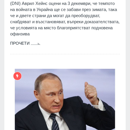
(DNI) Аврил Хейнс оцени на 3 декември, че темпото
на войната в Украйна ще се забави през зимата, така
че и двете страни да могат да преоборудват,
снабдяват и възстановяват, въпреки доказателствата,
че условията на място благоприятстват подновена
офанзива
ПРОЧЕТИ