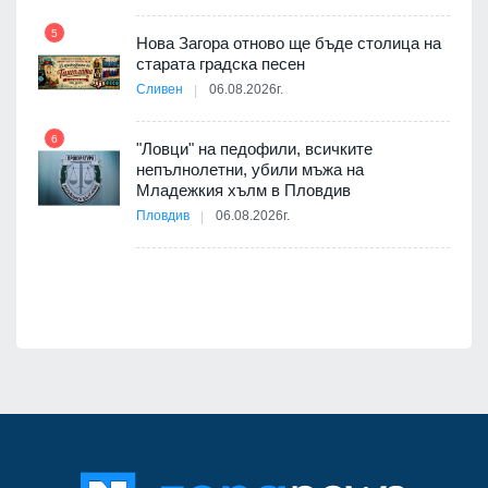
5
Нова Загора отново ще бъде столица на
старата градска песен
11
оито
Сливен
06.08.2026г.
7
6
"Ловци" на педофили, всичките
непълнолетни, убили мъжа на
12
Младежкия хълм в Пловдив
бва
Пловдив
06.08.2026г.