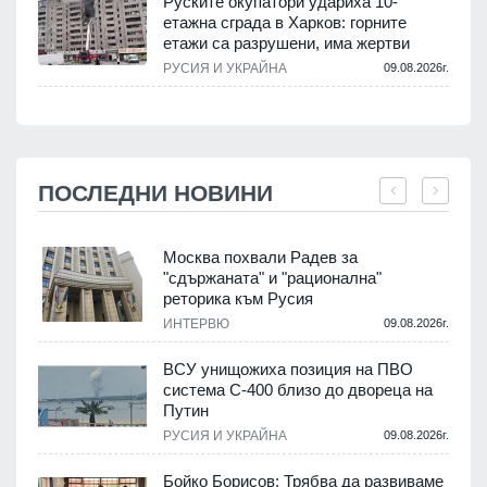
Руските окупатори удариха 10-
етажна сграда в Харков: горните
етажи са разрушени, има жертви
РУСИЯ И УКРАЙНА
09.08.2026г.
ПОСЛЕДНИ НОВИНИ
Москва похвали Радев за
"сдържаната" и "рационална"
реторика към Русия
.
ИНТЕРВЮ
09.08.2026г.
ВСУ унищожиха позиция на ПВО
система С-400 близо до двореца на
Путин
.
РУСИЯ И УКРАЙНА
09.08.2026г.
Бойко Борисов: Трябва да развиваме