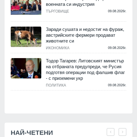
военната си индустрия
ТЪРГОВИЩЕ
09.08.2026г.
.
Заради сушата и недостиг на фураж,
и
австрийските фермери продават
животните си
ИКОНОМИКА
09.08.2026г.
.
Тодор Тагарев: Литовският министър
на отбраната предупреди, че Русия
подготвя операции под фалшив флаг
- с приземени укр
.
ПОЛИТИКА
09.08.2026г.
НАЙ-ЧЕТЕНИ