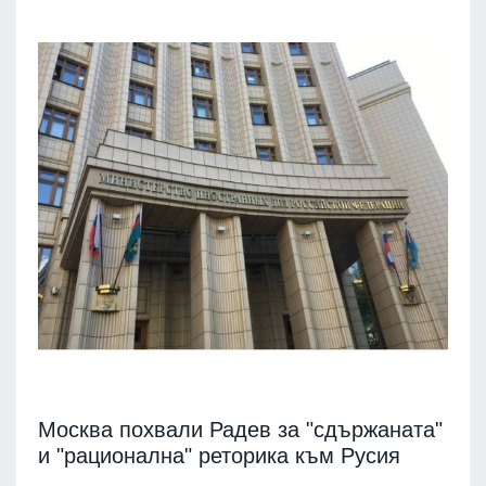
Москва похвали Радев за "сдържаната"
и "рационална" реторика към Русия