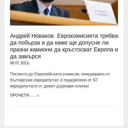
Андрей Новаков: Еврокомисията трябва
да побърза и да каже ще допусне ли
празни камиони да кръстосват Европа и
да замърся
08.07.2021г.
Писмото до Европейската комисия, инициирано от
българския евродепутат, е подкрепено от 67
евродепутати от девет държави-членки
ПРОЧЕТИ