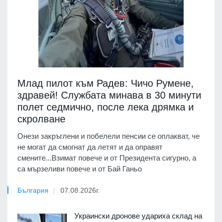
Млад пилот към Радев: Чичо Румене,
здравей! Службата минава в 30 минути
полет седмично, после лека дрямка и
скролване
Онези закръглени и побелели пенсии се оплакват, че
не могат да смогнат да летят и да оправят
смените...Взимат повече и от Президента сигурно, а
са мързеливи повече и от Бай Ганьо
България
07.08.2026г.
Украински дронове удариха склад на