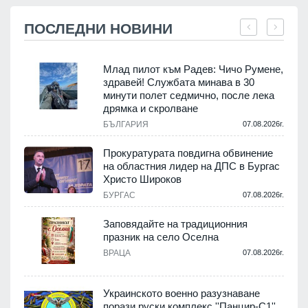
ПОСЛЕДНИ НОВИНИ
Млад пилот към Радев: Чичо Румене,
здравей! Службата минава в 30
минути полет седмично, после лека
дрямка и скролване
.
БЪЛГАРИЯ
07.08.2026г.
а
Прокуратурата повдигна обвинение
на областния лидер на ДПС в Бургас
.
Христо Широков
БУРГАС
07.08.2026г.
Заповядайте на традиционния
празник на село Оселна
.
ВРАЦА
07.08.2026г.
Украинското военно разузнаване
порази руски комплекс ''Панцир-С1''