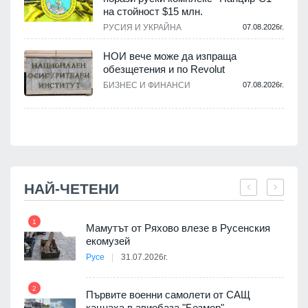
на стойност $15 млн.
.
РУСИЯ И УКРАЙНА
07.08.2026г.
НОИ вече може да изпраща
обезщетения и по Revolut
.
БИЗНЕС И ФИНАНСИ
07.08.2026г.
НАЙ-ЧЕТЕНИ
1
7
Мамутът от Ряхово влезе в Русенския
екомузей
Русе
31.07.2026г.
2
Първите военни самолети от САЩ
кацнаха в авиобаза "Безмер"