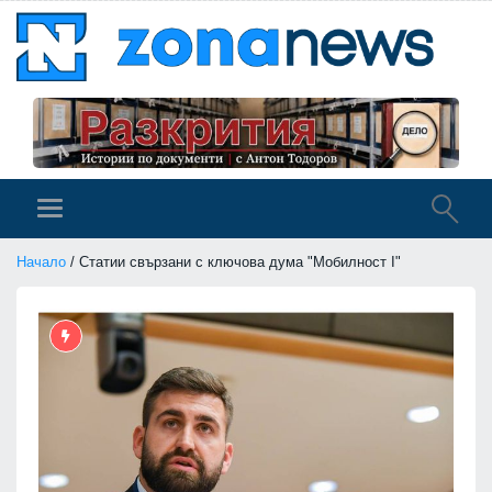
Начало
/ Статии свързани с ключова дума "Мобилност I"