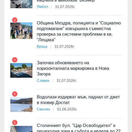
8
Ямбол
31.07.2026г.
3
Община Мездра, полицията и "Социално
подпомагане" извършиха съвместна
проверка за системни проблеми в кв.
9
"Лещака"
 в
Враца
31.07.2026г.
4
Започва обновяването на
ойно
хоризонталната маркировка в Нова
10
те
Загора
Сливен
31.07.2026г.
5
Водолази издирват мъж, паднал от джет
11
оведе
в язовир Доспат
АЕЦ
Смолян
01.08.2026г.
6
Столичният бул. "Цар Освободител" е
12
пешеходна зона в събота и неделя до 22