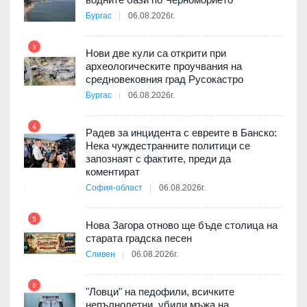
а, че
Бургас
06.08.2026г.
т
3
Нови две кули са открити при
археологическите проучвания на
9
средновековния град Русокастро
3D
Бургас
06.08.2026г.
а към
4
Радев за инцидента с евреите в Банско:
Нека чуждестранните политици се
10
запознаят с фактите, преди да
ията
коментират
та за
София-област
06.08.2026г.
5
Нова Загора отново ще бъде столица на
старата градска песен
11
оито
Сливен
06.08.2026г.
7
6
"Ловци" на педофили, всичките
непълнолетни, убили мъжа на