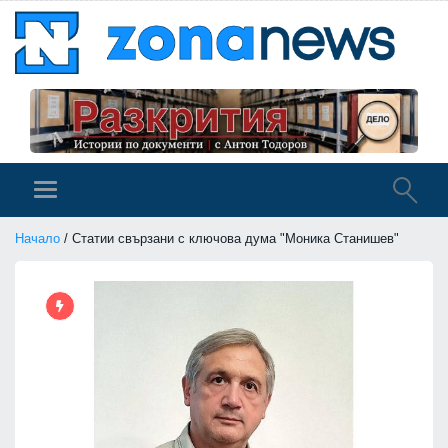
Начало
/ Статии свързани с ключова дума "Моника Станишев"