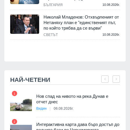
БЪЛГАРИЯ
10.08.2026г.
.
Николай Младенов: Отхвърленият от
Нетаняху план е "единственият път,
а
по който трябва да се върви"
СВЕТЪТ
10.08.2026г.
.
НАЙ-ЧЕТЕНИ
1
7
Нов спад на нивото на река Дунав е
я
отчет днес
Видин
06.08.2026г.
2
Интерактивна карта дава бърз достъп до
8
 на
водните бази по Черноморието