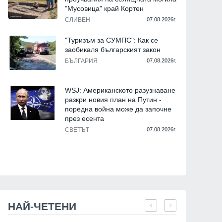
"Мусовица" край Кортен
СЛИВЕН
07.08.2026г.
"Туризъм за СУМПС": Как се
заобикаля българският закон
БЪЛГАРИЯ
07.08.2026г.
WSJ: Американското разузнаване
разкри новия план на Путин -
поредна война може да започне
през есента
СВЕТЪТ
07.08.2026г.
НАЙ-ЧЕТЕНИ