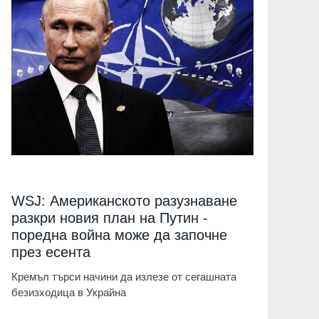
WSJ: Американското разузнаване
разкри новия план на Путин -
поредна война може да започне
през есента
Кремъл търси начини да излезе от сегашната
безизходица в Украйна