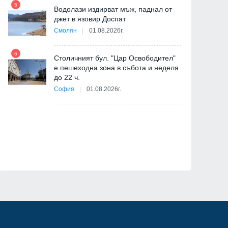
5
Водолази издирват мъж, паднал от
джет в язовир Доспат
11
Смолян
01.08.2026г.
"
6
от
Столичният бул. "Цар Освободител"
е пешеходна зона в събота и неделя
12
до 22 ч.
София
01.08.2026г.
ия