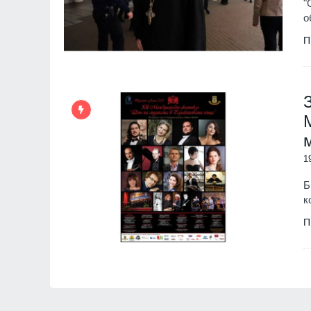
"
о
П
1
Б
к
П