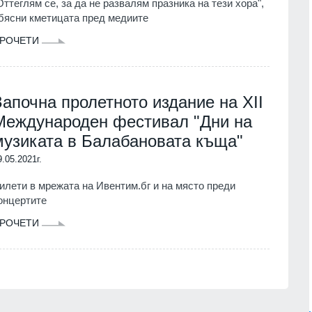
Оттеглям се, за да не развалям празника на тези хора",
бясни кметицата пред медиите
РОЧЕТИ
Започна пролетното издание на XII
Международен фестивал "Дни на
музиката в Балабановата къща"
9.05.2021г.
илети в мрежата на Ивентим.бг и на място преди
онцертите
РОЧЕТИ