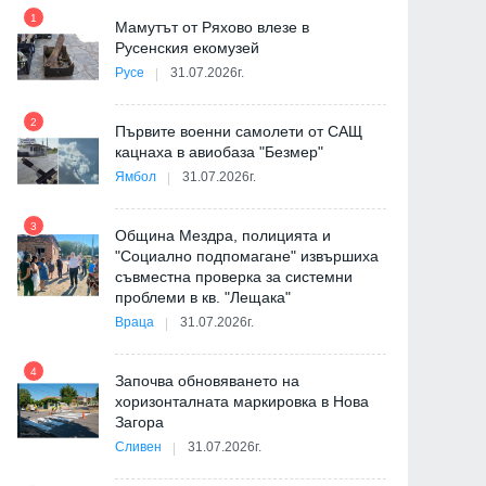
1
7
на
Мамутът от Ряхово влезе в
Русенския екомузей
Русе
31.07.2026г.
2
Първите военни самолети от САЩ
кацнаха в авиобаза "Безмер"
8
Ямбол
31.07.2026г.
де
3
Община Мездра, полицията и
"Социално подпомагане" извършиха
съвместна проверка за системни
9
проблеми в кв. "Лещака"
Враца
31.07.2026г.
-
4
Започва обновяването на
хоризонталната маркировка в Нова
Загора
10
Сливен
31.07.2026г.