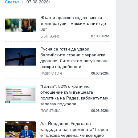
Светът
07.08.2026г.
Жълт и оранжев код за високи
температури - максималните до
39°
БЪЛГАРИЯ
07.08.2026г.
Русия се готви да удари
балтийските страни с украински
дронове: Литовското разузнаване
разкри подробности
РАЗКРИТИЯ
06.08.2026г.
"Галъп": 52% с критично
отношение към външната
политика на Радев, кабинетът му
запазва подкрепа
ПОЛИТИКА
06.08.2026г.
Ал. Йорданов: Родата на
кандидата на "промяната" Гюров
е толкова червена, че все едно