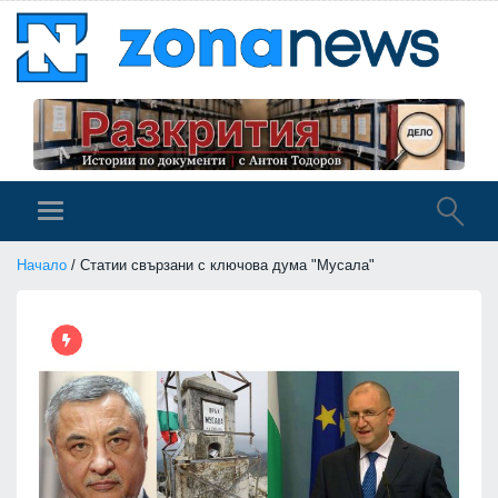
Начало
/ Статии свързани с ключова дума "Мусала"