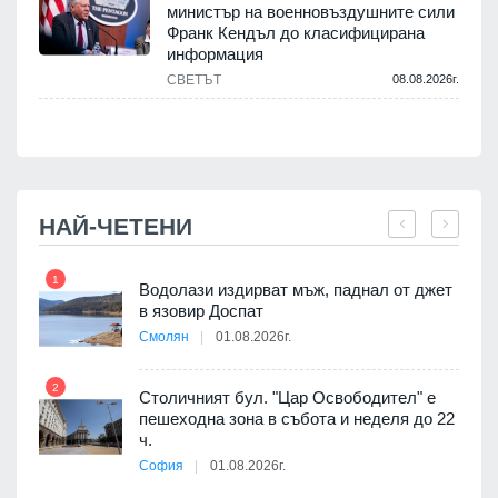
министър на военновъздушните сили
Франк Кендъл до класифицирана
информация
СВЕТЪТ
08.08.2026г.
.
НАЙ-ЧЕТЕНИ
1
7
Водолази издирват мъж, паднал от джет
в язовир Доспат
Смолян
01.08.2026г.
2
8
Столичният бул. "Цар Освободител" е
пешеходна зона в събота и неделя до 22
я
ч.
София
01.08.2026г.
9