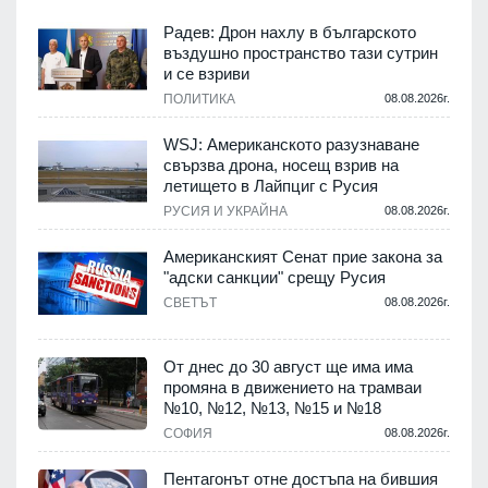
Радев: Дрон нахлу в българското
въздушно пространство тази сутрин
и се взриви
ПОЛИТИКА
08.08.2026г.
.
WSJ: Американското разузнаване
свързва дрона, носещ взрив на
летището в Лайпциг с Русия
.
РУСИЯ И УКРАЙНА
08.08.2026г.
Американският Сенат прие закона за
"адски санкции" срещу Русия
СВЕТЪТ
08.08.2026г.
.
От днес до 30 август ще има има
промяна в движението на трамваи
№10, №12, №13, №15 и №18
т
СОФИЯ
08.08.2026г.
.
Пентагонът отне достъпа на бившия