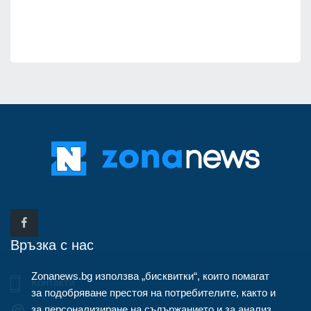
Връзка с нас
Zonanews.bg използва „бисквитки“, които помагат
Контакти
за подобряване престоя на потребителите, както и
за персонализиране на съдържанието и за анализ
info@zonanews.bg