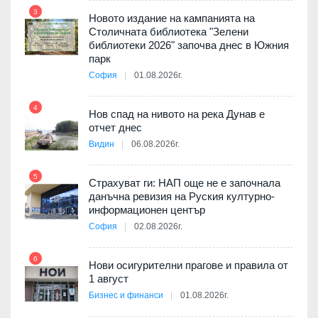
3
Новото издание на кампанията на
 няма
Столичната библиотека "Зелени
0 до
библиотеки 2026" започва днес в Южния
парк
София
01.08.2026г.
10
4
ията
Нов спад на нивото на река Дунав е
та за
отчет днес
Видин
06.08.2026г.
11
5
Страхуват ги: НАП още не е започнала
3D
данъчна ревизия на Руския културно-
а към
информационен център
София
02.08.2026г.
12
6
Нови осигурителни прагове и правила от
1 август
път в
Бизнес и финанси
01.08.2026г.
 4