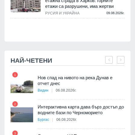
етажна сграда в Харков: горните
етажи са разрушени, има жертви
.
РУСИЯ И УКРАЙНА
09.08.2026г.
НАЙ-ЧЕТЕНИ
1
7
Нов спад на нивото на река Дунав е
я
отчет днес
Видин
06.08.2026г.
2
Интерактивна карта дава бърз достъп до
8
3D
водните бази по Черноморието
а към
Бургас
06.08.2026г.
3