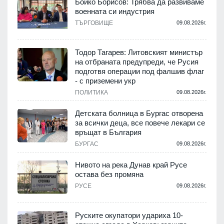
Бойко Борисов: Трябва да развиваме
военната си индустрия
.
ТЪРГОВИЩЕ
09.08.2026г.
Тодор Тагарев: Литовският министър
на отбраната предупреди, че Русия
т
подготвя операции под фалшив флаг
- с приземени укр
.
ПОЛИТИКА
09.08.2026г.
,
Детската болница в Бургас отворена
за всички деца, все повече лекари се
връщат в България
.
БУРГАС
09.08.2026г.
Нивото на река Дунав край Русе
остава без промяна
РУСЕ
09.08.2026г.
.
Руските окупатори удариха 10-