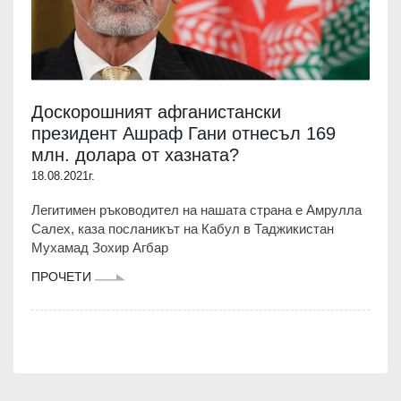
Доскорошният афганистански
президент Ашраф Гани отнесъл 169
млн. долара от хазната?
18.08.2021г.
Легитимен ръководител на нашата страна е Амрулла
Салех, каза посланикът на Кабул в Таджикистан
Мухамад Зохир Агбар
ПРОЧЕТИ