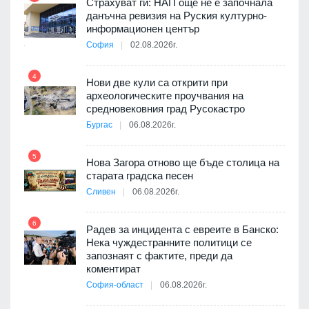
Страхуват ги: НАП още не е започнала
данъчна ревизия на Руския културно-
9
ията
информационен център
та за
София
02.08.2026г.
4
Нови две кули са открити при
археологическите проучвания на
10
 на
средновековния град Русокастро
а, че
Бургас
06.08.2026г.
т
5
Нова Загора отново ще бъде столица на
старата градска песен
11
Сливен
06.08.2026г.
път в
6
 4
Радев за инцидента с евреите в Банско:
Нека чуждестранните политици се
запознаят с фактите, преди да
коментират
12
София-област
06.08.2026г.
д-р