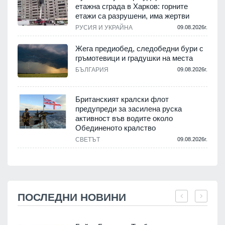
етажна сграда в Харков: горните
етажи са разрушени, има жертви
РУСИЯ И УКРАЙНА
09.08.2026г.
Жега предиобед, следобедни бури с
гръмотевици и градушки на места
БЪЛГАРИЯ
09.08.2026г.
Британският кралски флот
предупреди за засилена руска
активност във водите около
Обединеното кралство
СВЕТЪТ
09.08.2026г.
ПОСЛЕДНИ НОВИНИ