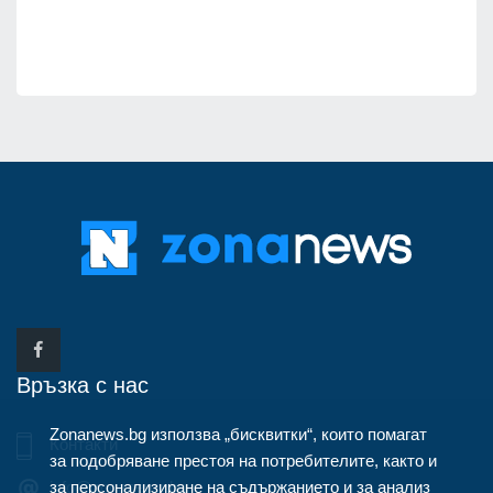
Връзка с нас
Zonanews.bg използва „бисквитки“, които помагат
Контакти
за подобряване престоя на потребителите, както и
за персонализиране на съдържанието и за анализ
info@zonanews.bg