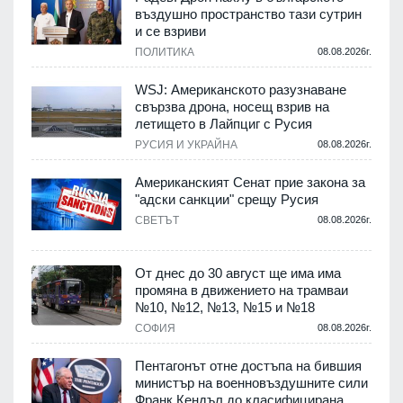
въздушно пространство тази сутрин
и се взриви
ПОЛИТИКА
08.08.2026г.
.
WSJ: Американското разузнаване
свързва дрона, носещ взрив на
летището в Лайпциг с Русия
.
РУСИЯ И УКРАЙНА
08.08.2026г.
Американският Сенат прие закона за
"адски санкции" срещу Русия
СВЕТЪТ
08.08.2026г.
.
От днес до 30 август ще има има
промяна в движението на трамваи
№10, №12, №13, №15 и №18
т
СОФИЯ
08.08.2026г.
.
Пентагонът отне достъпа на бившия
министър на военновъздушните сили
Франк Кендъл до класифицирана