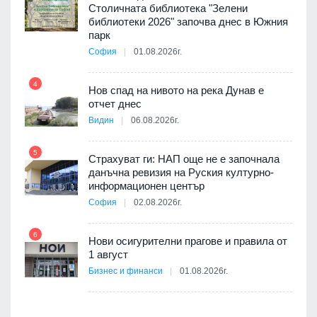
Столичната библиотека "Зелени
я
библиотеки 2026" започва днес в Южния
парк
София
01.08.2026г.
10
4
3D
Нов спад на нивото на река Дунав е
а към
отчет днес
Видин
06.08.2026г.
11
5
Страхуват ги: НАП още не е започнала
ията
данъчна ревизия на Руския културно-
та за
информационен център
София
02.08.2026г.
12
6
Нови осигурителни прагове и правила от
ско:
1 август
Бизнес и финанси
01.08.2026г.