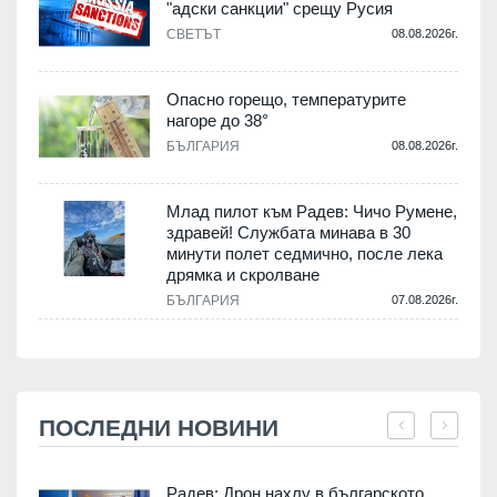
"адски санкции" срещу Русия
СВЕТЪТ
08.08.2026г.
Опасно горещо, температурите
нагоре до 38°
БЪЛГАРИЯ
08.08.2026г.
Млад пилот към Радев: Чичо Румене,
здравей! Службата минава в 30
минути полет седмично, после лека
дрямка и скролване
БЪЛГАРИЯ
07.08.2026г.
ПОСЛЕДНИ НОВИНИ
Радев: Дрон нахлу в българското