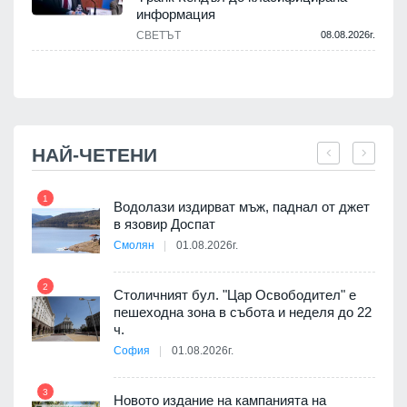
информация
СВЕТЪТ
08.08.2026г.
.
НАЙ-ЧЕТЕНИ
1
7
оведе
Водолази издирват мъж, паднал от джет
АЕЦ
в язовир Доспат
Смолян
01.08.2026г.
2
8
Столичният бул. "Цар Освободител" е
 няма
пешеходна зона в събота и неделя до 22
0 до
ч.
София
01.08.2026г.
9
3
Новото издание на кампанията на