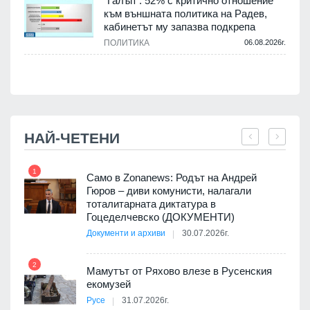
"Галъп": 52% с критично отношение
и
към външната политика на Радев,
а
кабинетът му запазва подкрепа
ПОЛИТИКА
06.08.2026г.
.
НАЙ-ЧЕТЕНИ
1
7
ала
Само в Zonanews: Родът на Андрей
о-
Гюров – диви комунисти, налагали
тоталитарната диктатура в
Гоцеделчевско (ДОКУМЕНТИ)
Документи и архиви
30.07.2026г.
8
а от
2
Мамутът от Ряхово влезе в Русенския
екомузей
Русе
31.07.2026г.