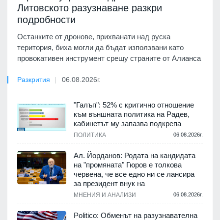
Литовското разузнаване разкри
подробности
Останките от дронове, прихванати над руска
територия, биха могли да бъдат използвани като
провокативен инструмент срещу страните от Алианса
Разкрития
06.08.2026г.
"Галъп": 52% с критично отношение
към външната политика на Радев,
кабинетът му запазва подкрепа
ПОЛИТИКА
06.08.2026г.
Ал. Йорданов: Родата на кандидата
на "промяната" Гюров е толкова
червена, че все едно ни се лансира
за президент внук на
МНЕНИЯ И АНАЛИЗИ
06.08.2026г.
Politico: Обменът на разузнавателна