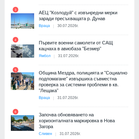
9
пост,
3
АЕЦ "Козлодуй" с извънредни мерки
заради пресъхващата р. Дунав
Враца
30.07.2026г.
4
елни
Първите военни самолети от САЩ
10
кацнаха в авиобаза "Безмер"
Ямбол
31.07.2026г.
5
Община Мездра, полицията и "Социално
ите
подпомагане" извършиха съвместна
проверка за системни проблеми в кв.
11
"Лещака"
Враца
31.07.2026г.
6
Започва обновяването на
хоризонталната маркировка в Нова
12
Загора
Сливен
31.07.2026г.