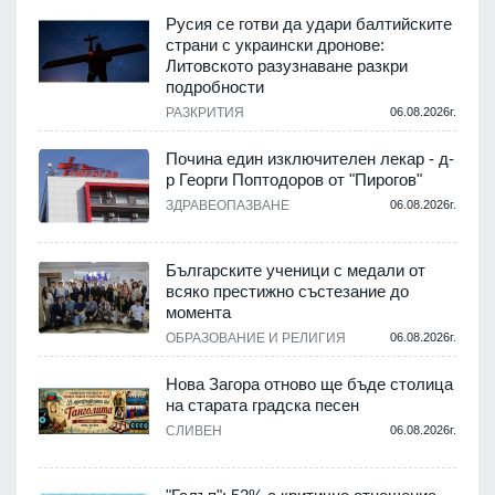
Русия се готви да удари балтийските
страни с украински дронове:
Литовското разузнаване разкри
подробности
.
РАЗКРИТИЯ
06.08.2026г.
Почина един изключителен лекар - д-
р Георги Поптодоров от "Пирогов"
.
ЗДРАВЕОПАЗВАНЕ
06.08.2026г.
,
Българските ученици с медали от
о
всяко престижно състезание до
момента
.
ОБРАЗОВАНИЕ И РЕЛИГИЯ
06.08.2026г.
Нова Загора отново ще бъде столица
на старата градска песен
СЛИВЕН
06.08.2026г.
.