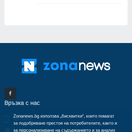
Връзка с нас
Zonanews.bg използва „бисквитки“, които помагат
Контакти
за подобряване престоя на потребителите, както и
за персонализиране на съдържанието и за анализ
info@zonanews.bg