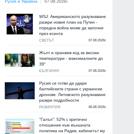
Русия и Украйна
07.08.2026г.
WSJ: Американското разузнаване
разкри новия план на Путин -
поредна война може да започне
през есента
СВЕТЪТ
07.08.2026г.
Жълт и оранжев код за високи
температури - максималните до
39°
БЪЛГАРИЯ
07.08.2026г.
Русия се готви да удари
балтийските страни с украински
дронове: Литовското разузнаване
разкри подробности
РАЗКРИТИЯ
06.08.2026г.
"Галъп": 52% с критично
отношение към външната
политика на Радев, кабинетът му