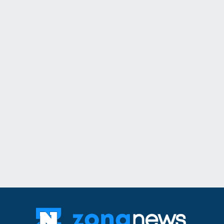
Бизнес и финанси
11
На 1 август започ
пост, ето и кои са
Образование и религ
12
Кой подслушва в 
Оряховица? Още п
открили микрофон 
монтиран в разкло
Велико Търново
3