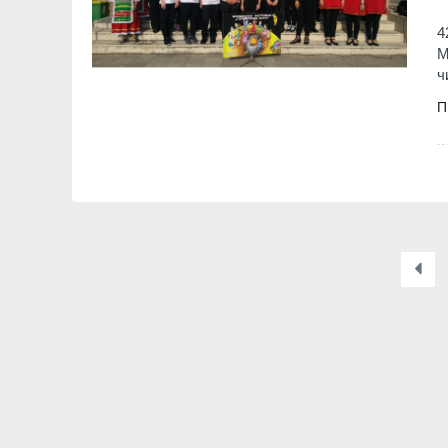
4
М
ч
П