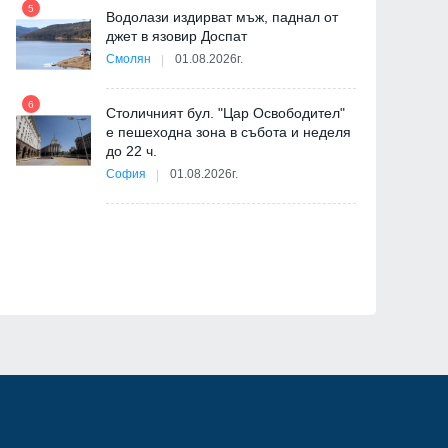
5
Водолази издирват мъж, паднал от
джет в язовир Доспат
11
Смолян
01.08.2026г.
6
Столичният бул. "Цар Освободител"
е пешеходна зона в събота и неделя
12
до 22 ч.
София
01.08.2026г.
ия