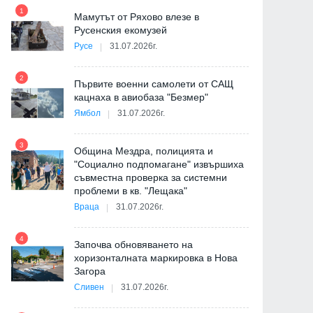
1
7
на
Мамутът от Ряхово влезе в
Русенския екомузей
Русе
31.07.2026г.
2
Първите военни самолети от САЩ
кацнаха в авиобаза "Безмер"
8
Ямбол
31.07.2026г.
де
3
Община Мездра, полицията и
"Социално подпомагане" извършиха
съвместна проверка за системни
9
проблеми в кв. "Лещака"
Враца
31.07.2026г.
-
4
Започва обновяването на
хоризонталната маркировка в Нова
Загора
10
Сливен
31.07.2026г.
е