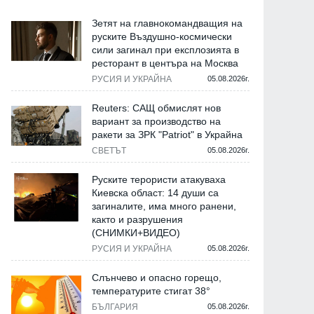
Зетят на главнокомандващия на
руските Въздушно-космически
сили загинал при експлозията в
ресторант в центъра на Москва
РУСИЯ И УКРАЙНА
05.08.2026г.
Reuters: САЩ обмислят нов
вариант за производство на
ракети за ЗРК "Patriot" в Украйна
СВЕТЪТ
05.08.2026г.
Руските терористи атакуваха
Киевска област: 14 души са
загиналите, има много ранени,
както и разрушения
(СНИМКИ+ВИДЕО)
РУСИЯ И УКРАЙНА
05.08.2026г.
Слънчево и опасно горещо,
температурите стигат 38°
БЪЛГАРИЯ
05.08.2026г.