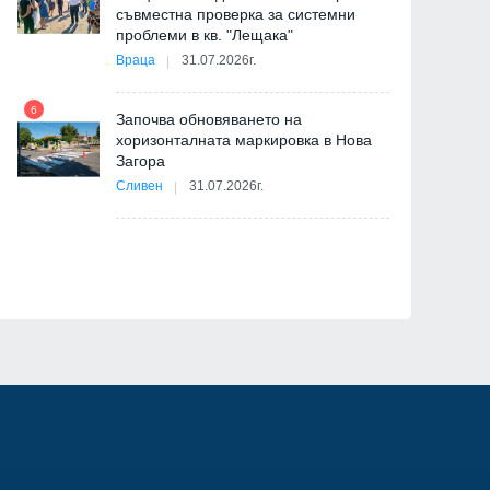
съвместна проверка за системни
11
проблеми в кв. "Лещака"
на
Враца
31.07.2026г.
6
Започва обновяването на
хоризонталната маркировка в Нова
12
Загора
и
Сливен
31.07.2026г.