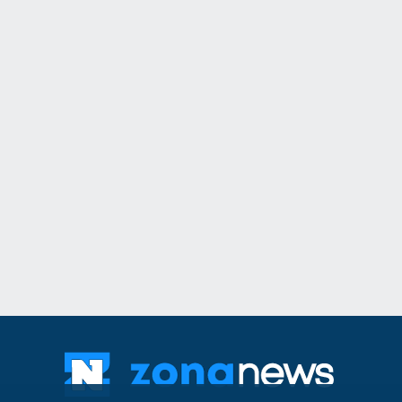
11
Общинският съвет 
одобри разкриване
служебни паркоме
Сливен
30.07.2026
12
The Times: Август 
превърне в най-"п
за Путин и Русия
Русия и Украйна
3