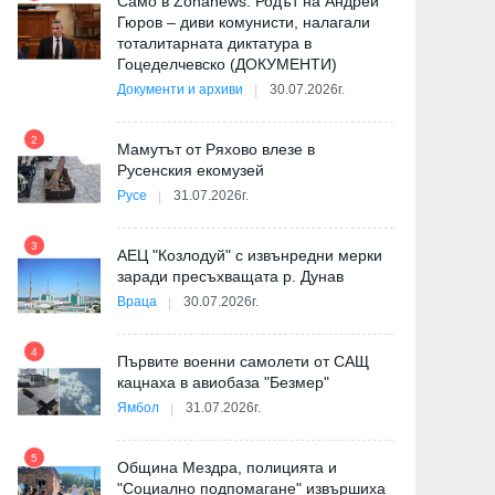
Само в Zonanews: Родът на Андрей
Гюров – диви комунисти, налагали
тоталитарната диктатура в
Гоцеделчевско (ДОКУМЕНТИ)
Документи и архиви
30.07.2026г.
8
2
Мамутът от Ряхово влезе в
Русенския екомузей
Русе
31.07.2026г.
9
3
АЕЦ "Козлодуй" с извънредни мерки
заради пресъхващата р. Дунав
Враца
30.07.2026г.
4
Първите военни самолети от САЩ
10
кацнаха в авиобаза "Безмер"
Ямбол
31.07.2026г.
5
Община Мездра, полицията и
"Социално подпомагане" извършиха