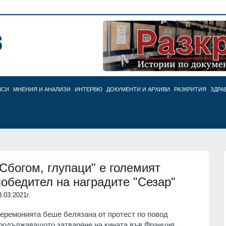
НСИ
МНЕНИЯ И АНАЛИЗИ
ИНТЕРВЮ
ДОКУМЕНТИ И АРХИВИ
РАЗКРИТИЯ
ЗДРА
"Сбогом, глупаци" е големият
победител на наградите "Сезар"
3.03.2021г.
еремонията беше белязана от протест по повод
родължаващото затваряне на кината във Франция