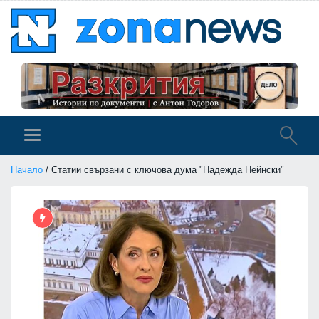
Начало
/ Статии свързани с ключова дума "Надежда Нейнски"