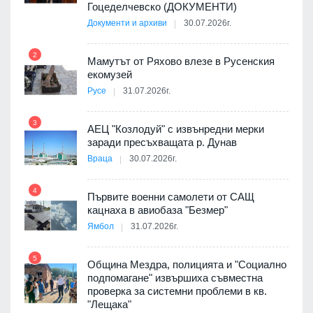
Гоцеделчевско (ДОКУМЕНТИ)
Документи и архиви
30.07.2026г.
8
а от
2
Мамутът от Ряхово влезе в Русенския
екомузей
Русе
31.07.2026г.
9
пост,
3
АЕЦ "Козлодуй" с извънредни мерки
заради пресъхващата р. Дунав
Враца
30.07.2026г.
4
елни
Първите военни самолети от САЩ
10
кацнаха в авиобаза "Безмер"
Ямбол
31.07.2026г.
5
Община Мездра, полицията и "Социално
ите
подпомагане" извършиха съвместна
проверка за системни проблеми в кв.
11
"Лещака"