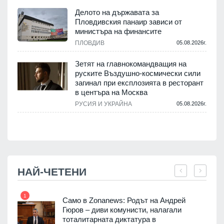
Делото на държавата за
Пловдивския панаир зависи от
министъра на финансите
.
ПЛОВДИВ
05.08.2026г.
Зетят на главнокомандващия на
руските Въздушно-космически сили
загинал при експлозията в ресторант
в центъра на Москва
РУСИЯ И УКРАЙНА
05.08.2026г.
.
НАЙ-ЧЕТЕНИ
1
7
ала
Само в Zonanews: Родът на Андрей
о-
Гюров – диви комунисти, налагали
тоталитарната диктатура в