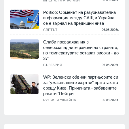
МНЕНИЯ И АНАЛИЗИ
06.08.2026г.
Politico: Обменът на разузнавателна
информация между САЩ и Украйна
се е върнал на предишни нива
СВЕТЪТ
06.08.2026г.
Слаби превалявания в
северозападните райони на страната,
но температурите остават високи - до
37°
БЪЛГАРИЯ
06.08.2026г.
WP: Зеленски обвини партньорите си
за "ужасяващите жертви" при атаката
срещу Киев. Причината - забавените
ракети "Пейтри
РУСИЯ И УКРАЙНА
06.08.2026г.