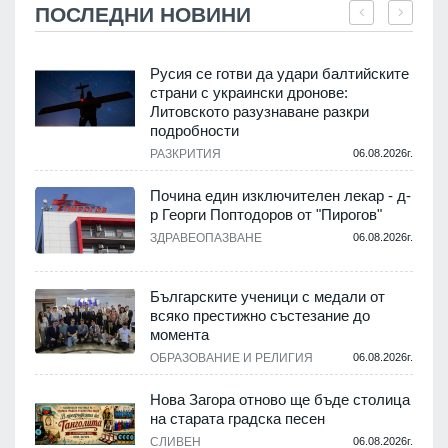
ПОСЛЕДНИ НОВИНИ
Русия се готви да удари балтийските
страни с украински дронове:
Литовското разузнаване разкри
подробности
.
РАЗКРИТИЯ
06.08.2026г.
Почина един изключителен лекар - д-
р Георги Поптодоров от "Пирогов"
.
ЗДРАВЕОПАЗВАНЕ
06.08.2026г.
,
Българските ученици с медали от
о
всяко престижно състезание до
момента
.
ОБРАЗОВАНИЕ И РЕЛИГИЯ
06.08.2026г.
Нова Загора отново ще бъде столица
на старата градска песен
СЛИВЕН
06.08.2026г.