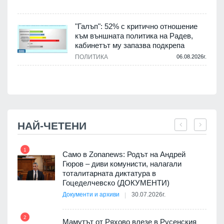
.
"Галъп": 52% с критично отношение
и
към външната политика на Радев,
а
кабинетът му запазва подкрепа
ПОЛИТИКА
06.08.2026г.
.
НАЙ-ЧЕТЕНИ
1
7
ала
Само в Zonanews: Родът на Андрей
о-
Гюров – диви комунисти, налагали
тоталитарната диктатура в
Гоцеделчевско (ДОКУМЕНТИ)
Документи и архиви
30.07.2026г.
8
а от
2
Мамутът от Ряхово влезе в Русенския