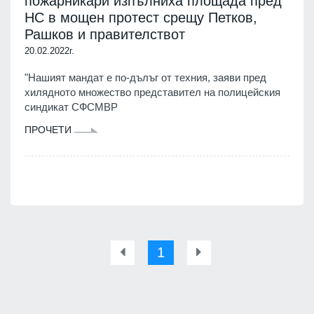
пожарникари изпълниха площада пред
НС в мощен протест срещу Петков,
Рашков и правителствот
20.02.2022г.
"Нашият мандат е по-дълъг от техния, заяви пред
хилядното множество представител на полицейския
синдикат СФСМВР
ПРОЧЕТИ
1