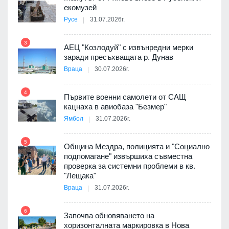
екомузей
Русе
31.07.2026г.
9
пост,
3
АЕЦ "Козлодуй" с извънредни мерки
заради пресъхващата р. Дунав
Враца
30.07.2026г.
4
елни
Първите военни самолети от САЩ
10
кацнаха в авиобаза "Безмер"
Ямбол
31.07.2026г.
5
Община Мездра, полицията и "Социално
ите
подпомагане" извършиха съвместна
проверка за системни проблеми в кв.
11
"Лещака"
Враца
31.07.2026г.
6
Започва обновяването на
хоризонталната маркировка в Нова