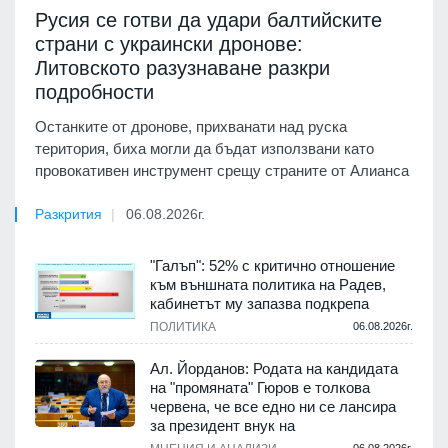
Русия се готви да удари балтийските
страни с украински дронове:
Литовското разузнаване разкри
подробности
Останките от дронове, прихванати над руска
територия, биха могли да бъдат използвани като
провокативен инструмент срещу страните от Алианса
Разкрития
06.08.2026г.
"Галъп": 52% с критично отношение
към външната политика на Радев,
кабинетът му запазва подкрепа
ПОЛИТИКА
06.08.2026г.
Ал. Йорданов: Родата на кандидата
на "промяната" Гюров е толкова
червена, че все едно ни се лансира
за президент внук на