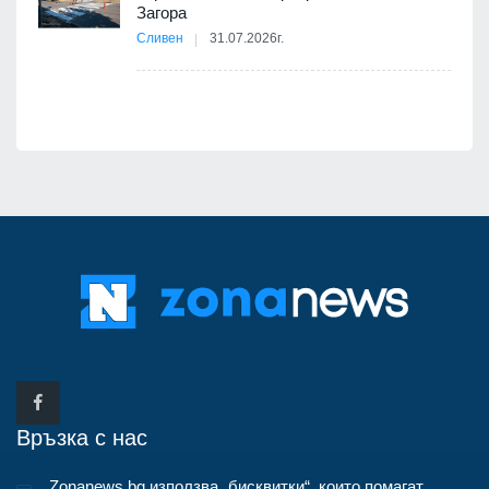
12
Загора
Сливен
31.07.2026г.
Връзка с нас
Zonanews.bg използва „бисквитки“, които помагат