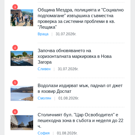
3
Община Мездра, полицията и "Социално
подпомагане" извършиха съвместна
проверка за системни проблеми в кв.
9
"Лещака"
Враца
31.07.2026г.
 в
4
Започва обновяването на
хоризонталната маркировка в Нова
10
Загора
ойно
Сливен
31.07.2026г.
те
5
Водолази издирват мъж, паднал от джет
11
в язовир Доспат
Смолян
01.08.2026г.
оведе
АЕЦ
6
Столичният бул. "Цар Освободител" е
12
пешеходна зона в събота и неделя до 22
ч.
София
01.08.2026г.