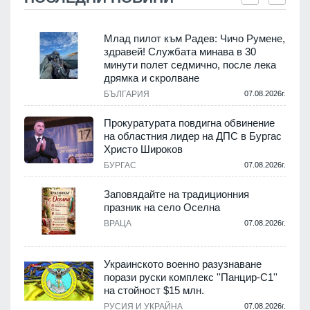
Млад пилот към Радев: Чичо Румене,
здравей! Службата минава в 30
минути полет седмично, после лека
дрямка и скролване
.
БЪЛГАРИЯ
07.08.2026г.
а
Прокуратурата повдигна обвинение
на областния лидер на ДПС в Бургас
.
Христо Широков
БУРГАС
07.08.2026г.
Заповядайте на традиционния
празник на село Оселна
.
ВРАЦА
07.08.2026г.
Украинското военно разузнаване
порази руски комплекс ''Панцир-С1''
на стойност $15 млн.
.
РУСИЯ И УКРАЙНА
07.08.2026г.