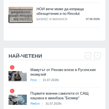
НОИ вече може да изпраща
обезщетения и по Revolut
.
БИЗНЕС И ФИНАНСИ
07.08.2026г.
НАЙ-ЧЕТЕНИ
1
7
Мамутът от Ряхово влезе в Русенския
екомузей
Русе
31.07.2026г.
2
Първите военни самолети от САЩ
кацнаха в авиобаза "Безмер"
8
Ямбол
31.07.2026г.