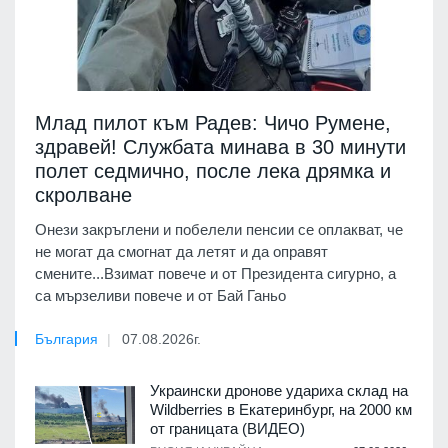
Млад пилот към Радев: Чичо Румене,
здравей! Службата минава в 30 минути
полет седмично, после лека дрямка и
скролване
Онези закръглени и побелели пенсии се оплакват, че
не могат да смогнат да летят и да оправят
смените...Взимат повече и от Президента сигурно, а
са мързеливи повече и от Бай Ганьо
България
07.08.2026г.
Украински дронове удариха склад на
Wildberries в Екатеринбург, на 2000 км
от границата (ВИДЕО)