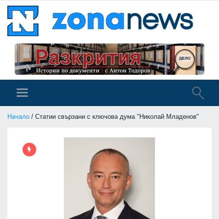
Начало
/ Статии свързани с ключова дума "Николай Младенов"