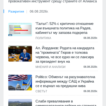
провокативен инструмент срещу страните от Алианса
Разкрития
06.08.2026г.
"Галъп": 52% с критично отношение
към външната политика на Радев,
кабинетът му запазва подкрепа
ПОЛИТИКА
06.08.2026г.
Ал. Йорданов: Родата на кандидата
на "промяната" Гюров е толкова
червена, че все едно ни се лансира
за президент внук на
МНЕНИЯ И АНАЛИЗИ
06.08.2026г.
Politico: Обменът на разузнавателна
информация между САЩ и Украйна
се е върнал на предишни нива
СВЕТЪТ
06.08.2026г.
Слаби превалявания в
северозападните райони на страната,