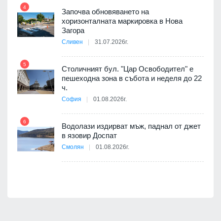
4
Започва обновяването на
хоризонталната маркировка в Нова
10
оведе
Загора
АЕЦ
Сливен
31.07.2026г.
5
Столичният бул. "Цар Освободител" е
11
пешеходна зона в събота и неделя до 22
ч.
я
София
01.08.2026г.
6
12
Водолази издирват мъж, паднал от джет
в язовир Доспат
е
Смолян
01.08.2026г.