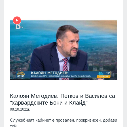
Калоян Методиев: Петков и Василев са
"харвардските Бони и Клайд"
08.10.2021г.
Служебният кабинет е провален, прокризисен, добави
той