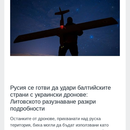
Русия се готви да удари балтийските
страни с украински дронове:
Литовското разузнаване разкри
подробности
Останките от дронове, прихванати над руска
територия, биха могли да бъдат използвани като