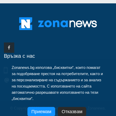
Връзка с нас
Zonanews.bg използва „бисквитки“, които помагат
Контакти
за подобряване престоя на потребителите, както и
за персонализиране на съдържанието и за анализ
info@zonanews.bg
на посещаемостта. С използването на сайта
автоматично разрешавате използването на тези
„бисквитки“.
© Copyright 2020, Информационна агенция Zonanews.
Приемам
Отказвам
Всички права запазени.