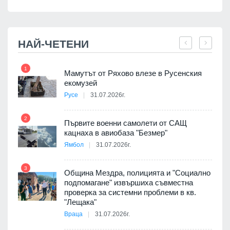
НАЙ-ЧЕТЕНИ
1
7
Мамутът от Ряхово влезе в Русенския
екомузей
Русе
31.07.2026г.
2
Първите военни самолети от САЩ
кацнаха в авиобаза "Безмер"
8
Ямбол
31.07.2026г.
 в
3
Община Мездра, полицията и "Социално
подпомагане" извършиха съвместна
проверка за системни проблеми в кв.
9
ойно
"Лещака"
те
Враца
31.07.2026г.