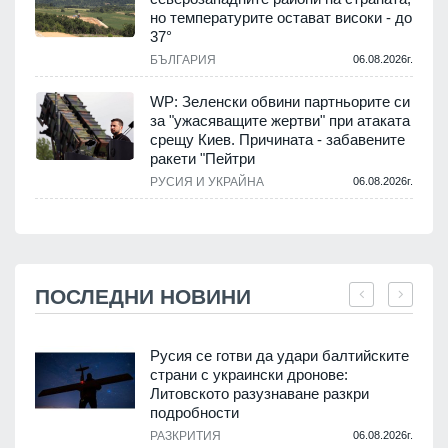
но температурите остават високи - до
37°
БЪЛГАРИЯ
06.08.2026г.
WP: Зеленски обвини партньорите си
за "ужасяващите жертви" при атаката
срещу Киев. Причината - забавените
ракети "Пейтри
РУСИЯ И УКРАЙНА
06.08.2026г.
ПОСЛЕДНИ НОВИНИ
Русия се готви да удари балтийските
страни с украински дронове:
Литовското разузнаване разкри
подробности
.
РАЗКРИТИЯ
06.08.2026г.