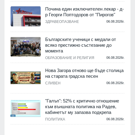
Почина един изключителен лекар - д-
р Георги Поптодоров от "Пирогов"
.
ЗДРАВЕОПАЗВАНЕ
06.08.2026г.
,
Българските ученици с медали от
о
всяко престижно състезание до
момента
.
ОБРАЗОВАНИЕ И РЕЛИГИЯ
06.08.2026г.
Нова Загора отново ще бъде столица
на старата градска песен
СЛИВЕН
06.08.2026г.
.
"Галъп": 52% с критично отношение
и
към външната политика на Радев,
а
кабинетът му запазва подкрепа
ПОЛИТИКА
06.08.2026г.
.