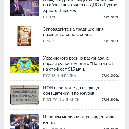
на областния лидер на ДПС в Бургас
Христо Широков
.
БУРГАС
07.08.2026г.
Заповядайте на традиционния
празник на село Оселна
ВРАЦА
07.08.2026г.
.
Украинското военно разузнаване
порази руски комплекс ''Панцир-С1''
на стойност $15 млн.
.
РУСИЯ И УКРАЙНА
07.08.2026г.
НОИ вече може да изпраща
обезщетения и по Revolut
БИЗНЕС И ФИНАНСИ
07.08.2026г.
.
Печелим милиони от рекорден износ
на ток
ИКОНОМИКА
07.08.2026г.