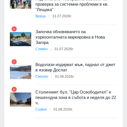
проверка за системни проблеми в кв.
9
"Лещака"
 в
Враца
31.07.2026г.
4
Започва обновяването на
ойно
хоризонталната маркировка в Нова
10
те
Загора
Сливен
31.07.2026г.
5
Водолази издирват мъж, паднал от джет
11
оведе
в язовир Доспат
АЕЦ
Смолян
01.08.2026г.
6
Столичният бул. "Цар Освободител" е
12
пешеходна зона в събота и неделя до 22
 няма
ч.
0 до
София
01.08.2026г.