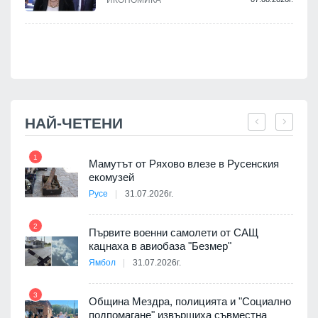
.
НАЙ-ЧЕТЕНИ
1
7
Мамутът от Ряхово влезе в Русенския
екомузей
Русе
31.07.2026г.
2
Първите военни самолети от САЩ
кацнаха в авиобаза "Безмер"
8
Ямбол
31.07.2026г.
3
Община Мездра, полицията и "Социално
подпомагане" извършиха съвместна