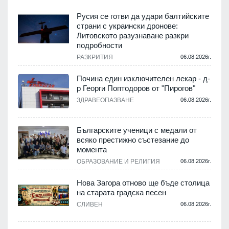
Русия се готви да удари балтийските
страни с украински дронове:
Литовското разузнаване разкри
подробности
.
РАЗКРИТИЯ
06.08.2026г.
Почина един изключителен лекар - д-
р Георги Поптодоров от "Пирогов"
.
ЗДРАВЕОПАЗВАНЕ
06.08.2026г.
,
Българските ученици с медали от
о
всяко престижно състезание до
момента
.
ОБРАЗОВАНИЕ И РЕЛИГИЯ
06.08.2026г.
Нова Загора отново ще бъде столица
на старата градска песен
СЛИВЕН
06.08.2026г.
.