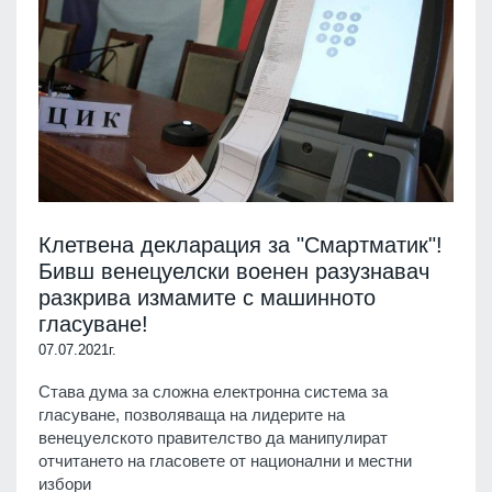
Клетвена декларация за "Смартматик"!
Бивш венецуелски военен разузнавач
разкрива измамите с машинното
гласуване!
07.07.2021г.
Става дума за сложна електронна система за
гласуване, позволяваща на лидерите на
венецуелското правителство да манипулират
отчитането на гласовете от национални и местни
избори