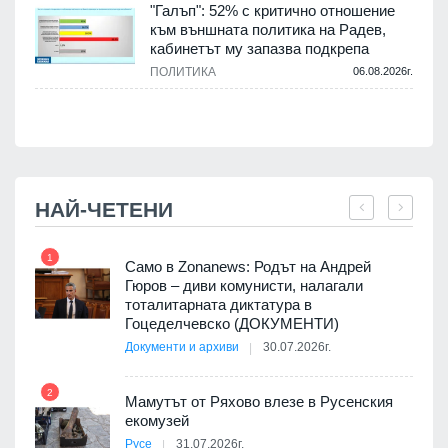
"Галъп": 52% с критично отношение
и
към външната политика на Радев,
а
кабинетът му запазва подкрепа
ПОЛИТИКА
06.08.2026г.
.
НАЙ-ЧЕТЕНИ
1
7
ала
Само в Zonanews: Родът на Андрей
о-
Гюров – диви комунисти, налагали
тоталитарната диктатура в
Гоцеделчевско (ДОКУМЕНТИ)
Документи и архиви
30.07.2026г.
8
а от
2
Мамутът от Ряхово влезе в Русенския
екомузей
Русе
31.07.2026г.