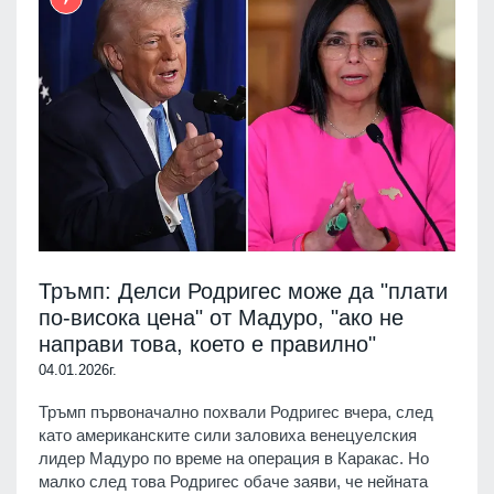
Тръмп: Делси Родригес може да "плати
по-висока цена" от Мадуро, "ако не
направи това, което е правилно"
04.01.2026г.
Тръмп първоначално похвали Родригес вчера, след
като американските сили заловиха венецуелския
лидер Мадуро по време на операция в Каракас. Но
малко след това Родригес обаче заяви, че нейната