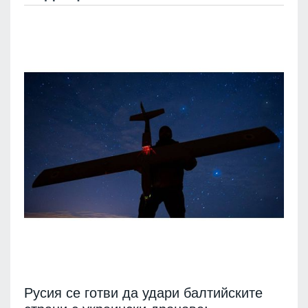
Русия се готви да удари балтийските