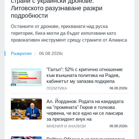
страни с украински дронове:
Литовското разузнаване разкри
подробности
Останките от дронове, прихванати над руска
територия, биха могли да бъдат използвани като
провокативен инструмент срещу страните от Алианса
Разкрития
06.08.2026г.
"Галъп": 52% с критично отношение
към външната политика на Радев,
кабинетът му запазва подкрепа
ПОЛИТИКА
06.08.2026г.
Ал. Йорданов: Родата на кандидата
на "промяната" Гюров е толкова
червена, че все едно ни се лансира
за президент внук на
МНЕНИЯ И АНАЛИЗИ
06.08.2026г.