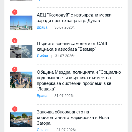
9
пост,
3
АЕЦ "Козлодуй" с извънредни мерки
заради пресъхващата р. Дунав
Враца
30.07.2026г.
4
елни
Първите военни самолети от САЩ
10
кацнаха в авиобаза "Безмер"
Ямбол
31.07.2026г.
5
Община Мездра, полицията и "Социално
ите
подпомагане" извършиха съвместна
проверка за системни проблеми в кв.
11
"Лещака"
Враца
31.07.2026г.
6
Започва обновяването на
хоризонталната маркировка в Нова
12
Загора
Сливен
31.07.2026г.