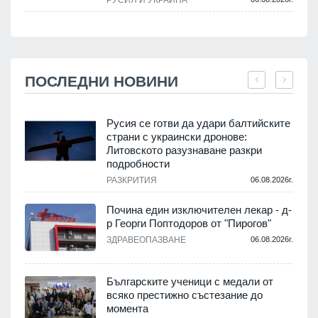
ПОСЛЕДНИ НОВИНИ
Русия се готви да удари балтийските
страни с украински дронове:
Литовското разузнаване разкри
подробности
.
РАЗКРИТИЯ
06.08.2026г.
Почина един изключителен лекар - д-
р Георги Поптодоров от "Пирогов"
.
ЗДРАВЕОПАЗВАНЕ
06.08.2026г.
,
Българските ученици с медали от
о
всяко престижно състезание до
момента