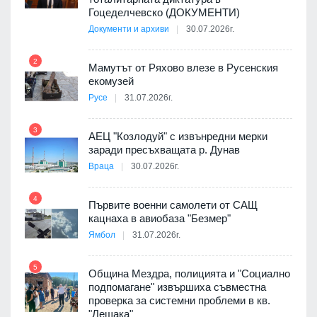
Гоцеделчевско (ДОКУМЕНТИ)
Документи и архиви
30.07.2026г.
8
а от
2
Мамутът от Ряхово влезе в Русенския
екомузей
Русе
31.07.2026г.
9
пост,
3
АЕЦ "Козлодуй" с извънредни мерки
заради пресъхващата р. Дунав
Враца
30.07.2026г.
4
елни
Първите военни самолети от САЩ
10
кацнаха в авиобаза "Безмер"
Ямбол
31.07.2026г.
5
Община Мездра, полицията и "Социално
ите
подпомагане" извършиха съвместна
проверка за системни проблеми в кв.
11
"Лещака"