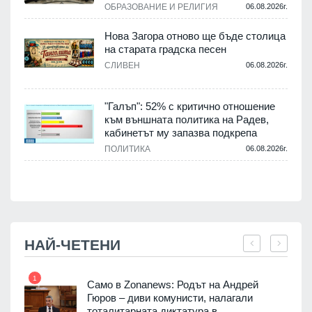
.
ОБРАЗОВАНИЕ И РЕЛИГИЯ
06.08.2026г.
Нова Загора отново ще бъде столица
на старата градска песен
СЛИВЕН
06.08.2026г.
.
"Галъп": 52% с критично отношение
и
към външната политика на Радев,
а
кабинетът му запазва подкрепа
ПОЛИТИКА
06.08.2026г.
.
НАЙ-ЧЕТЕНИ
1
7
ала
Само в Zonanews: Родът на Андрей
о-
Гюров – диви комунисти, налагали
тоталитарната диктатура в