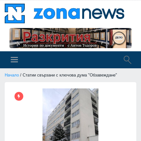
Начало
/ Статии свързани с ключова дума "Обзавеждане"