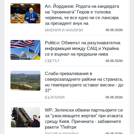
Ал. Йорданов: Родата на кандидата
на "промяната" Гюров е толкова
червена, че все едно ни се лансира
за президент внук на
МНЕНИЯ И АНАЛИЗИ
06.08.2026г.
Politico: Обменът на разузнавателна
информация между САЩ и Украйна
се е върнал на предишни нива
СВЕТЪТ
06.08.2026г.
Слаби превалявания в
северозападните райони на страната,
но температурите остават високи - до
37°
БЪЛГАРИЯ
06.08.2026г.
WP: Зеленски обвини партньорите си
за "ужасяващите жертви" при атаката
срещу Киев. Причината - забавените
ракети "Пейтри
РУСИЯ И УКРАЙНА
06.08.2026г.