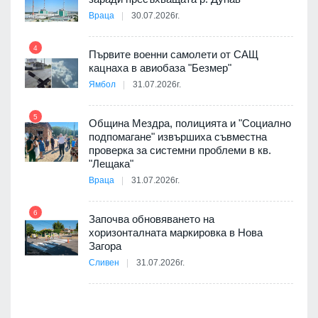
Враца
30.07.2026г.
4
елни
Първите военни самолети от САЩ
10
кацнаха в авиобаза "Безмер"
Ямбол
31.07.2026г.
5
Община Мездра, полицията и "Социално
ите
подпомагане" извършиха съвместна
проверка за системни проблеми в кв.
11
"Лещака"
Враца
31.07.2026г.
6
Започва обновяването на
хоризонталната маркировка в Нова
12
Загора
Сливен
31.07.2026г.