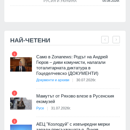
РУСИЯ И УКРАЙНА
05.08.2026г.
.
НАЙ-ЧЕТЕНИ
1
7
ала
Само в Zonanews: Родът на Андрей
о-
Гюров – диви комунисти, налагали
тоталитарната диктатура в
Гоцеделчевско (ДОКУМЕНТИ)
Документи и архиви
30.07.2026г.
8
а от
2
Мамутът от Ряхово влезе в Русенския
екомузей
Русе
31.07.2026г.
9
пост,
3
АЕЦ "Козлодуй" с извънредни мерки
заради пресъхващата р. Дунав