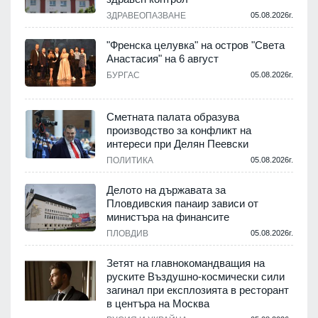
ЗДРАВЕОПАЗВАНЕ
05.08.2026г.
.
"Френска целувка" на остров "Света
Анастасия" на 6 август
БУРГАС
05.08.2026г.
.
Сметната палата образува
производство за конфликт на
интереси при Делян Пеевски
ПОЛИТИКА
05.08.2026г.
.
Делото на държавата за
Пловдивския панаир зависи от
министъра на финансите
.
ПЛОВДИВ
05.08.2026г.
Зетят на главнокомандващия на
руските Въздушно-космически сили
загинал при експлозията в ресторант
в центъра на Москва