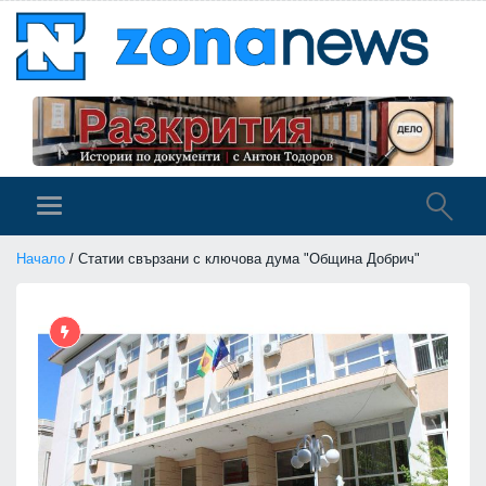
Начало
/ Статии свързани с ключова дума "Община Добрич"