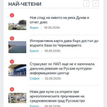
НАЙ-ЧЕТЕНИ
1
7
Нов спад на нивото на река Дунав е
я
отчет днес
Видин
06.08.2026г.
2
Интерактивна карта дава бърз достъп до
8
3D
водните бази по Черноморието
а към
Бургас
06.08.2026г.
3
Страхуват ги: НАП още не е започнала
данъчна ревизия на Руския културно-
9
ията
информационен център
та за
София
02.08.2026г.
4
Нови две кули са открити при
археологическите проучвания на
 на
средновековния град Русокастро
10
а, че
Бургас
06.08.2026г.