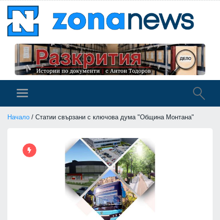
Начало
/ Статии свързани с ключова дума "Община Монтана"