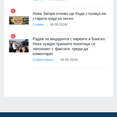
т
5
Нова Загора отново ще бъде столица на
старата градска песен
Сливен
06.08.2026г.
11
път в
6
 4
Радев за инцидента с евреите в Банско:
Нека чуждестранните политици се
запознаят с фактите, преди да
коментират
12
София-област
06.08.2026г.
оито
7