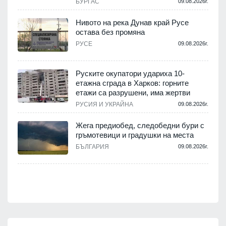
.
БУРГАС
09.08.2026г.
Нивото на река Дунав край Русе
остава без промяна
РУСЕ
09.08.2026г.
.
Руските окупатори удариха 10-
етажна сграда в Харков: горните
етажи са разрушени, има жертви
.
РУСИЯ И УКРАЙНА
09.08.2026г.
Жега предиобед, следобедни бури с
гръмотевици и градушки на места
БЪЛГАРИЯ
09.08.2026г.
.