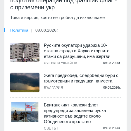
подготвя операции под фалшив флаг -
с приземени укр
Това е версия, която не трябва да изключваме
Политика
09.08.2026г.
Руските окупатори удариха 10-
етажна сграда в Харков: горните
етажи са разрушени, има жертви
РУСИЯ И УКРАЙНА
09.08.2026г.
Жега предиобед, следобедни бури с
гръмотевици и градушки на места
БЪЛГАРИЯ
09.08.2026г.
Британският кралски флот
предупреди за засилена руска
активност във водите около
Обединеното кралство
СВЕТЪТ
09.08.2026г.