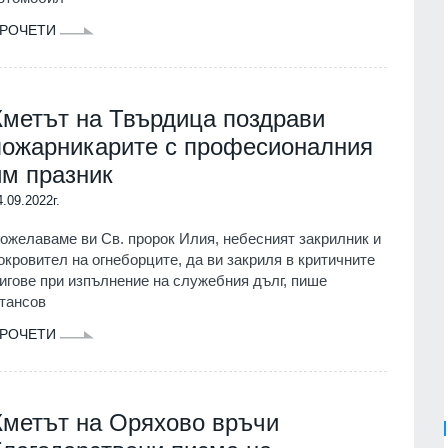
РОЧЕТИ
Кметът на Твърдица поздрави
пожарникарите с професионалния
им празник
4.09.2022г.
ожелаваме ви Св. пророк Илия, небесният закрилник и
окровител на огнеборците, да ви закриля в критичните
игове при изпълнение на служебния дълг, пише
тансов
РОЧЕТИ
Кметът на Оряхово връчи