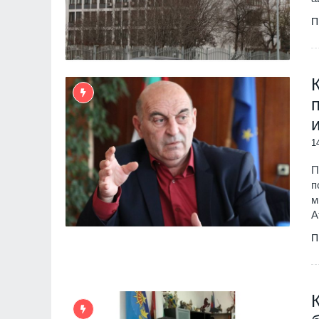
П
1
П
п
м
А
П