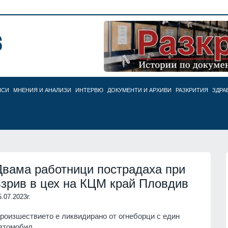
НСИ
МНЕНИЯ И АНАЛИЗИ
ИНТЕРВЮ
ДОКУМЕНТИ И АРХИВИ
РАЗКРИТИЯ
ЗДРА
Двама работници пострадаха при
взрив в цех на КЦМ край Пловдив
5.07.2023г.
роизшествието е ликвидирано от огнеборци с един
втомобил