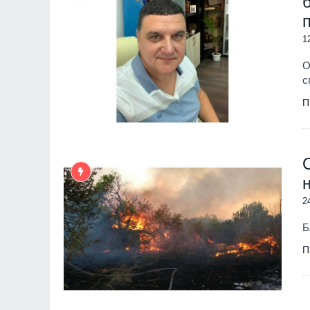
1
О
с
П
2
Б
П