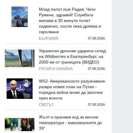
Млад пилот към Радев: Чичо
Румене, здравей! Службата
минава в 30 минути полет
седмично, после лека дрямка и
скролване
БЪЛГАРИЯ
07.08.2026г.
Украински дронове удариха склад
на Wildberries в Екатеринбург, на
2000 км от границата (ВИДЕО)
РУСИЯ И УКРАЙНА
07.08.2026г.
WSJ: Американското разузнаване
разкри новия план на Путин -
поредна война може да започне
през есента
СВЕТЪТ
07.08.2026г.
Жълт и оранжев код за високи
температури - максималните до
39°