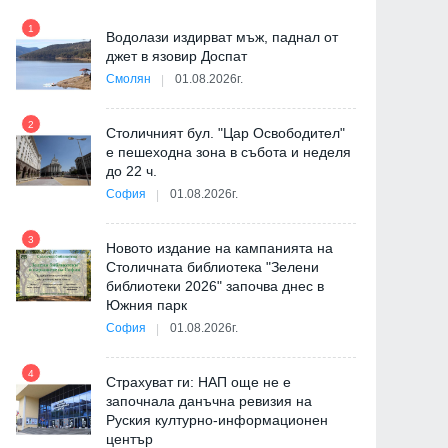
1
7
Водолази издирват мъж, паднал от
ия
джет в язовир Доспат
Смолян
01.08.2026г.
2
8
Столичният бул. "Цар Освободител"
"
е пешеходна зона в събота и неделя
от
до 22 ч.
София
01.08.2026г.
3
9
Новото издание на кампанията на
Столичната библиотека "Зелени
библиотеки 2026" започва днес в
Южния парк
София
01.08.2026г.
4
10
Страхуват ги: НАП още не е
започнала данъчна ревизия на
Руския културно-информационен
център