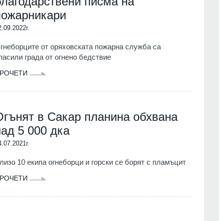
благодарствени писма на
пожарникари
2.09.2022г.
гнеборците от оряховската пожарна служба са
пасили града от огнено бедствие
РОЧЕТИ
Огънят в Сакар планина обхвана
над 5 000 дка
4.07.2021г.
лизо 10 екипа огнеборци и горски се борят с пламъцит
РОЧЕТИ