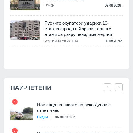
РУСЕ
09.08.2026г.
.
Руските окупатори удариха 10-
етажна сграда в Харков: горните
етажи са разрушени, има жертви
.
РУСИЯ И УКРАЙНА
09.08.2026г.
НАЙ-ЧЕТЕНИ
1
7
Нов спад на нивото на река Дунав е
я
отчет днес
Видин
06.08.2026г.
2