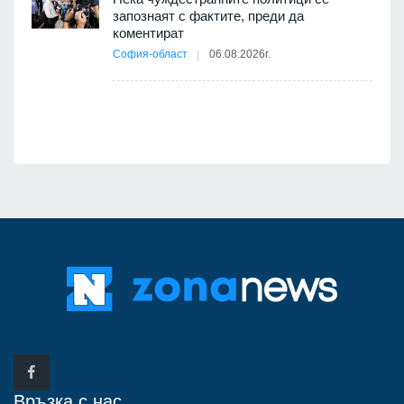
запознаят с фактите, преди да
коментират
12
София-област
06.08.2026г.
д-р
Връзка с нас