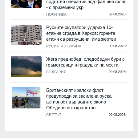
подготвя операции под фалшив флаг
- с приземени укр
ПОЛИТИКА
09.08.2026г.
Руските окупатори удариха 10-
етажна сграда в Харков: горните
етажи са разрушени, има жертви
РУСИЯ И УКРАЙНА
09.08.2026г.
Жега предиобед, следобедни бури с
гръмотевици и градушки на места
БЪЛГАРИЯ
09.08.2026г.
Британският кралски флот
предупреди за засилена руска
активност във водите около
Обединеното кралство
СВЕТЪТ
09.08.2026г.