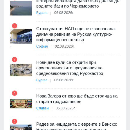
Интерактивна карта дава бърз достъп до
8
3D
водните бази по Черноморието
а към
Бургас
06.08.2026г.
3
Страхуват ги: НАП още не е започнала
данъчна ревизия на Руския културно-
9
ията
информационен център
та за
София
02.08.2026г.
4
Нови две кули са открити при
археологическите проучвания на
10
 на
средновековния град Русокастро
а, че
Бургас
06.08.2026г.
т
5
Нова Загора отново ще бъде столица на
старата градска песен
11
Сливен
06.08.2026г.
път в
6
 4
Радев за инцидента с евреите в Банско:
Нека чуждестранните политици се