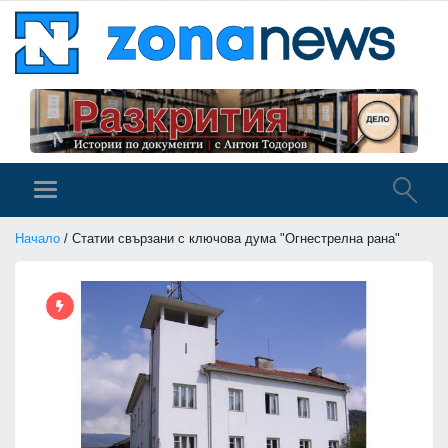
Начало
/ Статии свързани с ключова дума "Огнестрелна рана"