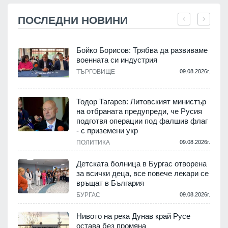
ПОСЛЕДНИ НОВИНИ
Бойко Борисов: Трябва да развиваме
военната си индустрия
.
ТЪРГОВИЩЕ
09.08.2026г.
Тодор Тагарев: Литовският министър
на отбраната предупреди, че Русия
т
подготвя операции под фалшив флаг
- с приземени укр
.
ПОЛИТИКА
09.08.2026г.
,
Детската болница в Бургас отворена
за всички деца, все повече лекари се
връщат в България
.
БУРГАС
09.08.2026г.
Нивото на река Дунав край Русе
остава без промяна