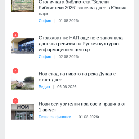
3D
Столичната библиотека "Зелени
а към
библиотеки 2026" започва днес в Южния
парк
София
01.08.2026г.
4
10
ията
Страхуват ги: НАП още не е започнала
та за
данъчна ревизия на Руския културно-
информационен център
София
02.08.2026г.
11
5
Нов спад на нивото на река Дунав е
отчет днес
Видин
06.08.2026г.
6
12
Нови осигурителни прагове и правила от
1 август
път в
Бизнес и финанси
01.08.2026г.
 4