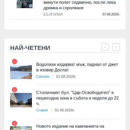
минути полет седмично, после лека
дрямка и скролване
.
БЪЛГАРИЯ
07.08.2026г.
НАЙ-ЧЕТЕНИ
1
7
Водолази издирват мъж, паднал от джет
я
в язовир Доспат
Смолян
01.08.2026г.
2
8
Столичният бул. "Цар Освободител" е
 няма
пешеходна зона в събота и неделя до 22
0 до
ч.
София
01.08.2026г.
3
9
Новото издание на кампанията на