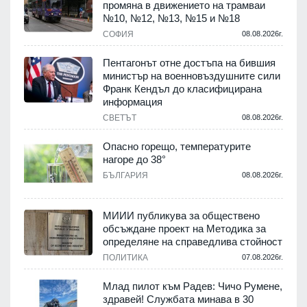
промяна в движението на трамваи
т
№10, №12, №13, №15 и №18
.
СОФИЯ
08.08.2026г.
Пентагонът отне достъпа на бившия
министър на военновъздушните сили
Франк Кендъл до класифицирана
информация
.
СВЕТЪТ
08.08.2026г.
е
Опасно горещо, температурите
нагоре до 38°
БЪЛГАРИЯ
08.08.2026г.
.
МИИИ публикува за обществено
обсъждане проект на Методика за
-
определяне на справедлива стойност
ПОЛИТИКА
07.08.2026г.
.
Млад пилот към Радев: Чичо Румене,
здравей! Службата минава в 30