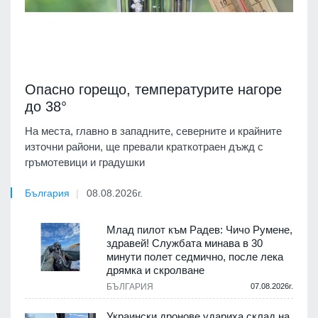
Опасно горещо, температурите нагоре
до 38°
На места, главно в западните, северните и крайните
източни райони, ще превали краткотраен дъжд с
гръмотевици и градушки
България
08.08.2026г.
Млад пилот към Радев: Чичо Румене,
здравей! Службата минава в 30
минути полет седмично, после лека
дрямка и скролване
БЪЛГАРИЯ
07.08.2026г.
Украински дронове удариха склад на