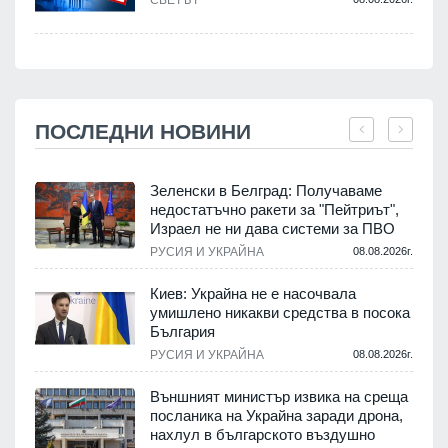
СВЕТЪТ
ПОСЛЕДНИ НОВИНИ
Зеленски в Белград: Получаваме
недостатъчно ракети за "Пейтриът",
Израел не ни дава системи за ПВО
.
РУСИЯ И УКРАЙНА
08.08.2026г.
Киев: Украйна не е насочвала
м
умишлено никакви средства в посока
България
.
РУСИЯ И УКРАЙНА
08.08.2026г.
е
Външният министър извика на среща
посланика на Украйна заради дрона,
нахлул в българското въздушно