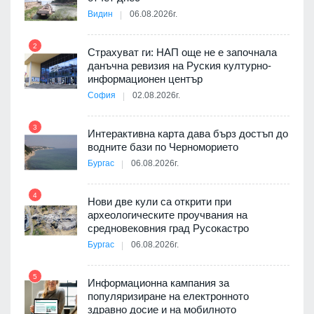
Видин
06.08.2026г.
2
Страхуват ги: НАП още не е започнала
8
е
данъчна ревизия на Руския културно-
ите
информационен център
София
02.08.2026г.
3
9
Интерактивна карта дава бърз достъп до
водните бази по Черноморието
път в
Бургас
06.08.2026г.
 4
4
Нови две кули са открити при
археологическите проучвания на
10
средновековния град Русокастро
Бургас
06.08.2026г.
5
Информационна кампания за
популяризиране на електронното
11
здравно досие и на мобилното