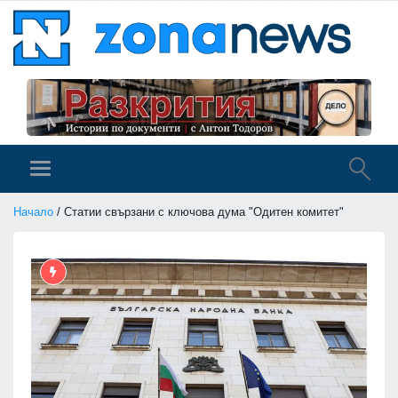
Начало
/ Статии свързани с ключова дума "Одитен комитет"