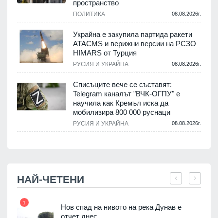
пространство
.
ПОЛИТИКА
08.08.2026г.
Украйна е закупила партида ракети
ATACMS и верижни версии на РСЗО
HIMARS от Турция
.
РУСИЯ И УКРАЙНА
08.08.2026г.
Списъците вече се съставят:
Telegram каналът "ВЧК-ОГПУ" е
научила как Кремъл иска да
мобилизира 800 000 руснаци
.
РУСИЯ И УКРАЙНА
08.08.2026г.
НАЙ-ЧЕТЕНИ
1
7
ията
Нов спад на нивото на река Дунав е
та за
отчет днес