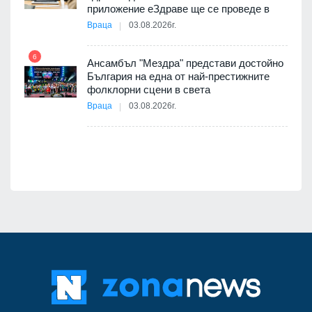
оито
приложение еЗдраве ще се проведе в
7
Враца
03.08.2026г.
6
Ансамбъл "Мездра" представи достойно
12
България на една от най-престижните
 на
фолклорни сцени в света
а, че
Враца
03.08.2026г.
т