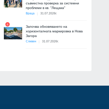
съвместна проверка за системни
11
проблеми в кв. "Лещака"
на
Враца
31.07.2026г.
6
Започва обновяването на
хоризонталната маркировка в Нова
12
Загора
и
Сливен
31.07.2026г.