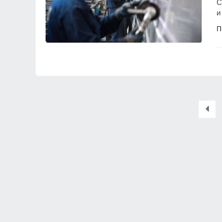
С
и
П