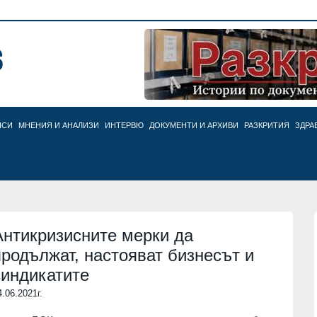
НСИ
МНЕНИЯ И АНАЛИЗИ
ИНТЕРВЮ
ДОКУМЕНТИ И АРХИВИ
РАЗКРИТИЯ
ЗДРА
Антикризисните мерки да
продължат, настояват бизнесът и
синдикатите
4.06.2021г.