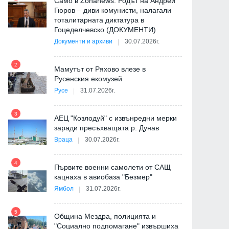
Само в Zonanews: Родът на Андрей
Гюров – диви комунисти, налагали
тоталитарната диктатура в
Гоцеделчевско (ДОКУМЕНТИ)
Документи и архиви
30.07.2026г.
8
2
Мамутът от Ряхово влезе в
Русенския екомузей
Русе
31.07.2026г.
9
3
АЕЦ "Козлодуй" с извънредни мерки
заради пресъхващата р. Дунав
Враца
30.07.2026г.
4
Първите военни самолети от САЩ
10
кацнаха в авиобаза "Безмер"
Ямбол
31.07.2026г.
5
Община Мездра, полицията и
"Социално подпомагане" извършиха