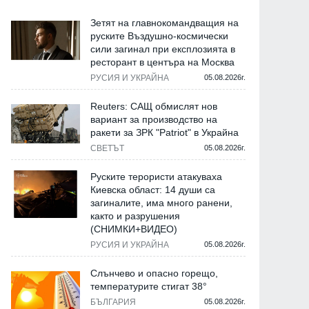
Зетят на главнокомандващия на
руските Въздушно-космически
сили загинал при експлозията в
ресторант в центъра на Москва
РУСИЯ И УКРАЙНА
05.08.2026г.
Reuters: САЩ обмислят нов
вариант за производство на
ракети за ЗРК "Patriot" в Украйна
СВЕТЪТ
05.08.2026г.
Руските терористи атакуваха
Киевска област: 14 души са
загиналите, има много ранени,
както и разрушения
(СНИМКИ+ВИДЕО)
РУСИЯ И УКРАЙНА
05.08.2026г.
Слънчево и опасно горещо,
температурите стигат 38°
БЪЛГАРИЯ
05.08.2026г.