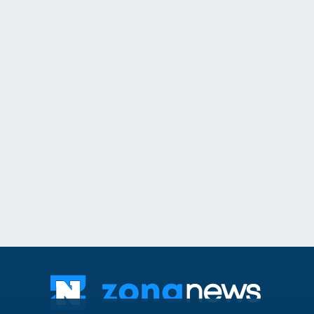
11
Общинският съвет 
одобри разкриване
служебни паркоме
Сливен
30.07.2026
12
The Times: Август 
превърне в най-"п
за Путин и Русия
Русия и Украйна
3