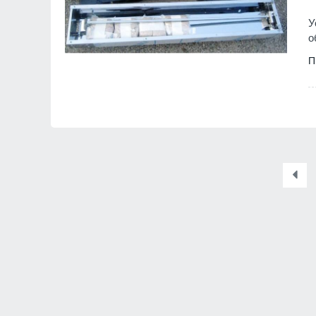
У
о
П