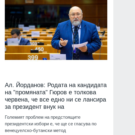
Ал. Йорданов: Родата на кандидата
на "промяната" Гюров е толкова
червена, че все едно ни се лансира
за президент внук на
Големият проблем на предстоящите
президентски избори е, че ще се гласува по
венецуелско-бутански метод