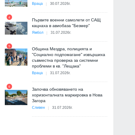
Враца
30.07.2026г.
4
Първите военни самолети от САЩ
10
кацнаха в авиобаза "Безмер"
Ямбол
31.07.2026г.
5
Община Мездра, полицията и
"Социално подпомагане" извършиха
съвместна проверка за системни
11
проблеми в кв. "Лещака"
на
Враца
31.07.2026г.
6
Започва обновяването на
хоризонталната маркировка в Нова
12
Загора
и
Сливен
31.07.2026г.