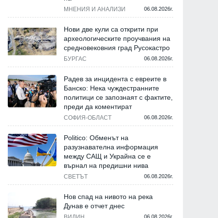
МНЕНИЯ И АНАЛИЗИ
06.08.2026г.
Нови две кули са открити при
археологическите проучвания на
средновековния град Русокастро
БУРГАС
06.08.2026г.
Радев за инцидента с евреите в
Банско: Нека чуждестранните
политици се запознаят с фактите,
преди да коментират
СОФИЯ-ОБЛАСТ
06.08.2026г.
Politico: Обменът на
разузнавателна информация
между САЩ и Украйна се е
върнал на предишни нива
СВЕТЪТ
06.08.2026г.
Нов спад на нивото на река
Дунав е отчет днес
ВИДИН
06.08.2026г.