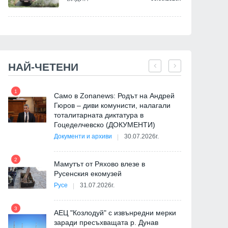
НАЙ-ЧЕТЕНИ
1
7
Само в Zonanews: Родът на Андрей
Гюров – диви комунисти, налагали
тоталитарната диктатура в
Гоцеделчевско (ДОКУМЕНТИ)
Документи и архиви
30.07.2026г.
8
2
Мамутът от Ряхово влезе в
Русенския екомузей
Русе
31.07.2026г.
9
3
АЕЦ "Козлодуй" с извънредни мерки
заради пресъхващата р. Дунав