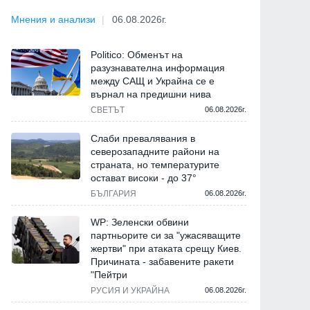
Мнения и анализи
06.08.2026г.
Politico: Обменът на
разузнавателна информация
между САЩ и Украйна се е
върнал на предишни нива
СВЕТЪТ
06.08.2026г.
Слаби превалявания в
северозападните райони на
страната, но температурите
остават високи - до 37°
БЪЛГАРИЯ
06.08.2026г.
WP: Зеленски обвини
партньорите си за "ужасяващите
жертви" при атаката срещу Киев.
Причината - забавените ракети
"Пейтри
РУСИЯ И УКРАЙНА
06.08.2026г.