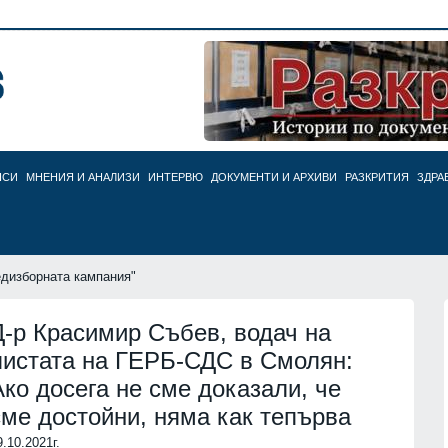
НСИ
МНЕНИЯ И АНАЛИЗИ
ИНТЕРВЮ
ДОКУМЕНТИ И АРХИВИ
РАЗКРИТИЯ
ЗДРА
едизборната кампания"
Д-р Красимир Събев, водач на
листата на ГЕРБ-СДС в Смолян:
Ако досега не сме доказали, че
сме достойни, няма как тепърва
9.10.2021г.