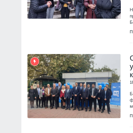
Н
п
Б
П
1
Б
ф
м
П