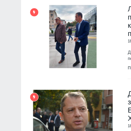
1
Д
п
П
1