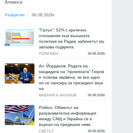
Алианса
Разкрития
06.08.2026г.
"Галъп": 52% с критично
отношение към външната
политика на Радев, кабинетът му
запазва подкрепа
ПОЛИТИКА
06.08.2026г.
Ал. Йорданов: Родата на
кандидата на "промяната" Гюров
е толкова червена, че все едно
ни се лансира за президент внук
на
МНЕНИЯ И АНАЛИЗИ
06.08.2026г.
Politico: Обменът на
разузнавателна информация
между САЩ и Украйна се е
върнал на предишни нива
СВЕТЪТ
06.08.2026г.