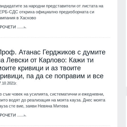
андидатите за народни представители от листата на
ЕРБ-СДС откриха официално предизборната си
ампания в Хасково
РОЧЕТИ
Проф. Атанас Герджиков с думите
на Левски от Карлово: Кажи ти
моите кривици и аз твоите
кривици, па да се поправим и все
7.10.2021г.
з съм човек на усилията, систематични и ежедневни,
оито водят до реализация на моята кауза. Днес моята
ауза сте вие, заяви Невяна Митева
РОЧЕТИ
сичките
Politico: Обменът на
ъжа на
разузнавателна информация