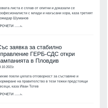
овата листа е сплав от опитни и доказали се
рофесионалисти с млади и нахъсани хора, каза третият
ожидар Шуманов
РОЧЕТИ
Със заявка за стабилно
управление ГЕРБ-СДС откри
кампанията в Пловдив
8.10.2021г.
ихме поели цялата отговорност за съставяне и
ормиране на правителство в тези тежки предстоящи
есеци, каза Иван Тотев
РОЧЕТИ