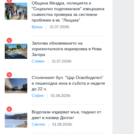
3
Община Мездра, полицията и
"Социално подпомагане" извършиха
съвместна проверка за системни
9
проблеми в кв. "Лещака"
Враца
31.07.2026г.
-
4
Започва обновяването на
хоризонталната маркировка в Нова
Загора
10
Сливен
31.07.2026г.
5
Столичният бул. "Цар Освободител"
е пешеходна зона в събота и неделя
11
до 22 ч.
София
01.08.2026г.
а
6
Водолази издирват мъж, паднал от
12
джет в язовир Доспат
Смолян
01.08.2026г.