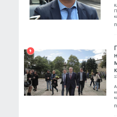
К
Г
к
П
1
А
к
к
П
"Ловци" на педофили, в
непълнолетни, убили м