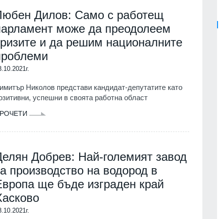
Любен Дилов: Само с работещ
парламент може да преодолеем
кризите и да решим националните
проблеми
8.10.2021г.
имитър Николов представи кандидат-депутатите като
озитивни, успешни в своята работна област
РОЧЕТИ
Делян Добрев: Най-големият завод
за производство на водород в
Европа ще бъде изграден край
Хасково
8.10.2021г.