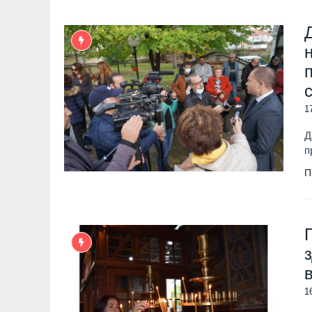
Младежкия хълм в Плов
ПЛОВДИВ
Интерактивна карта дав
достъп до водните бази
Черноморието
БУРГАС
1
Ал. Йорданов: Родата н
Д
кандидата на "промянат
п
е толкова червена, че в
ни се лансира за презид
П
на
МНЕНИЯ И АНАЛИЗИ
Нови две кули са открит
археологическите проуч
средновековния град Ру
БУРГАС
1
Радев за инцидента с е
Банско: Нека чуждестра