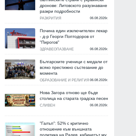
дронове: Литовското разузнаване
разкри подробности
РАЗКРИТИЯ
06.08.2026г.
Почина един изключителен лекар
- д-р Георги Поптодоров от
"Пирогов"
ЗДРАВЕОПАЗВАНЕ
06.08.2026г.
Българските ученици с медали от
всяко престижно състезание до
момента
ОБРАЗОВАНИЕ И РЕЛИГИЯ
06.08.2026г.
Нова Загора отново ще бъде
столица на старата градска песен
СЛИВЕН
06.08.2026г.
"Галъп": 52% с критично
отношение към външната
политика на Радев, кабинетът му