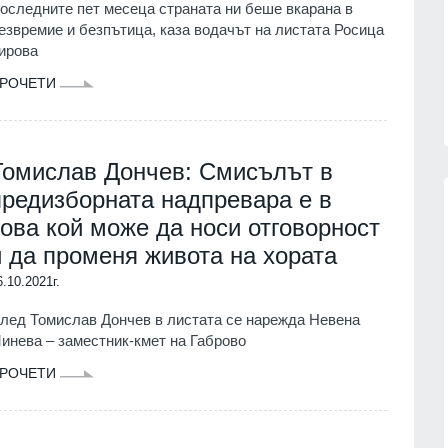
оследните пет месеца страната ни беше вкарана в
партньорите си за "ужасяващите
 фактите,
езвремие и безпътица, каза водачът на листата Росица
жертви" при атаката срещу Киев.
ирова
Причината - забавените ракети
06.08.2026г.
"Пейтри
РОЧЕТИ
РУСИЯ И УКРАЙНА
06.08.2026г.
Томислав Дончев: Смисълът в
предизборната надпревара е в
това кой може да носи отговорност
и да променя живота на хората
13
 кампанията на
Русия е понесла рекордни загуби 
6.10.2021г.
тека "Зелени
фронта през юли – украинските
започва днес в
въоръжени сили обявиха данните
лед Томислав Дончев в листата се нарежда Невена
Русия и Украйна
01.08.2026г.
инева – заместник-кмет на Габрово
г.
РОЧЕТИ
14
Информационна кампания за
2026 г. може да се
популяризиране на електронното
рокълнатия" месец
здравно досие и на мобилното
приложение еЗдраве ще се прове