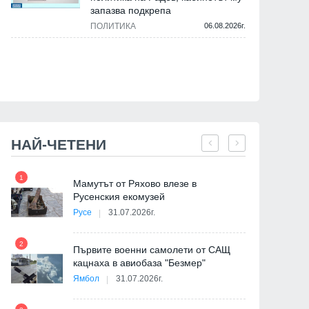
запазва подкрепа
ПОЛИТИКА
06.08.2026г.
НАЙ-ЧЕТЕНИ
1
7
на
Мамутът от Ряхово влезе в
Русенския екомузей
Русе
31.07.2026г.
2
Първите военни самолети от САЩ
кацнаха в авиобаза "Безмер"
8
Ямбол
31.07.2026г.
де