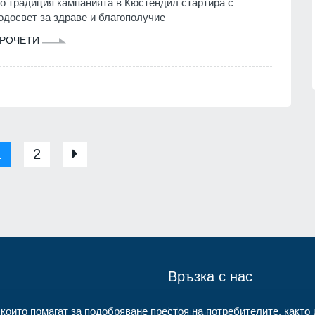
нител
Описаха състоянието на
о традиция кампанията в Кюстендил стартира с
корабоплавателния път в българск
одосвет за здраве и благополучие
1.07.2026г.
участък на р. Дунав
РОЧЕТИ
Русе
03.08.2026г.
1
2
Връзка с нас
 които помагат за подобряване престоя на потребителите, както 
Контакти