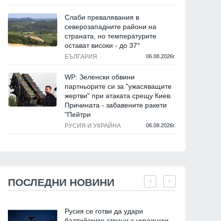
Слаби превалявания в
северозападните райони на
страната, но температурите
остават високи - до 37°
БЪЛГАРИЯ
06.08.2026г.
WP: Зеленски обвини
партньорите си за "ужасяващите
жертви" при атаката срещу Киев.
Причината - забавените ракети
"Пейтри
РУСИЯ И УКРАЙНА
06.08.2026г.
ПОСЛЕДНИ НОВИНИ
Русия се готви да удари
балтийските страни с украински