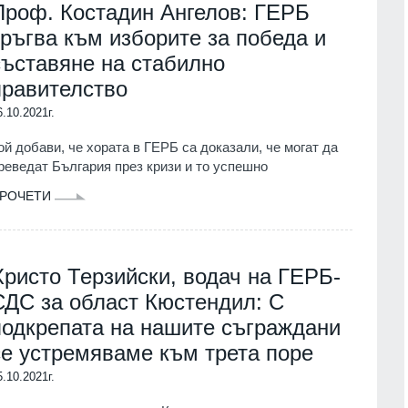
Проф. Костадин Ангелов: ГЕРБ
в
1.07.2026г.
Враца
03.08.2026г.
тръгва към изборите за победа и
съставяне на стабилно
 още не е
15
 ревизия на
Ансамбъл "Мездра" представи
правителство
информационен
достойно България на една от най
6.10.2021г.
престижните фолклорни сцени в
света
г.
ой добави, че хората в ГЕРБ са доказали, че могат да
Враца
03.08.2026г.
реведат България през кризи и то успешно
 прагове и
16
РОЧЕТИ
т
Министърът на енергетиката ще
проведе във вторник работно
01.08.2026г.
посещение в АЕЦ "Козлодуй"
Враца
03.08.2026г.
ва Богородичният
Христо Терзийски, водач на ГЕРБ-
 имениците днес
СДС за област Кюстендил: С
17
The Atlantic: Тръмп отказа да
ия
01.08.2026г.
подкрепата на нашите съграждани
предаде нови ракети "Пейтриът" н
Украйна
се устремяваме към трета поре
Община Горна
Светът
31.07.2026г.
реди три години
5.10.2021г.
със SIM карта,
18