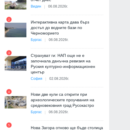
Видин
06.08.2026г.
2
Интерактивна карта дава бърз
8
достъп до водните бази по
Черноморието
Бургас
06.08.2026г.
3
Страхуват ги: НАП още не е
започнала данъчна ревизия на
9
Руския културно-информационен
център
София
02.08.2026г.
4
Нови две кули са открити при
а
археологическите проучвания на
средновековния град Русокастро
10
а
Бургас
06.08.2026г.
5
Нова Загора отново ще бъде столица