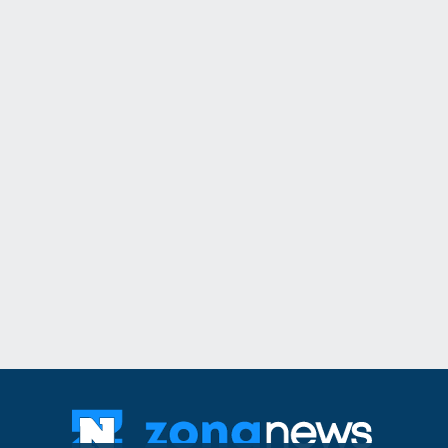
11
Общинските съвет
обсъдят годишния 
социалните услуги
Добрич
06.08.2026
12
"Ловци" на педофи
непълнолетни, уб
Младежкия хълм в
Пловдив
06.08.202