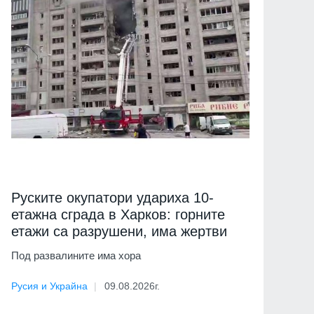
Руските окупатори удариха 10-
етажна сграда в Харков: горните
етажи са разрушени, има жертви
Под развалините има хора
Русия и Украйна
09.08.2026г.