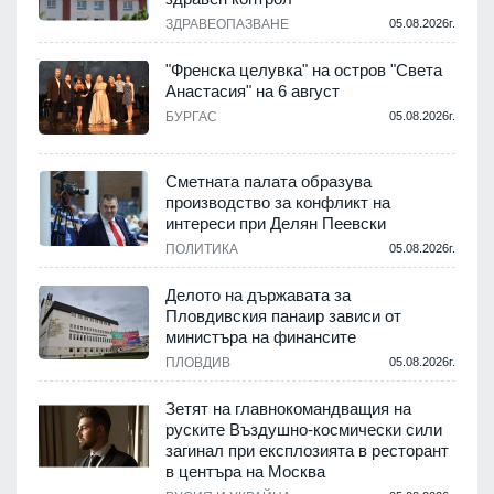
ЗДРАВЕОПАЗВАНЕ
05.08.2026г.
.
"Френска целувка" на остров "Света
Анастасия" на 6 август
БУРГАС
05.08.2026г.
.
Сметната палата образува
производство за конфликт на
интереси при Делян Пеевски
ПОЛИТИКА
05.08.2026г.
.
Делото на държавата за
Пловдивския панаир зависи от
министъра на финансите
.
ПЛОВДИВ
05.08.2026г.
Зетят на главнокомандващия на
руските Въздушно-космически сили
загинал при експлозията в ресторант
в центъра на Москва