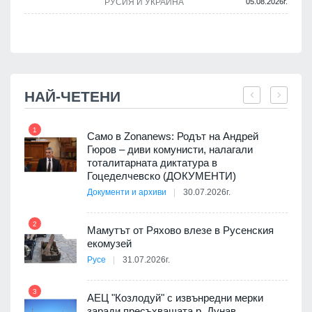
РУСИЯ И УКРАЙНА
05.08.2026г.
.
НАЙ-ЧЕТЕНИ
1
7
ала
Само в Zonanews: Родът на Андрей
о-
Гюров – диви комунисти, налагали
тоталитарната диктатура в
Гоцеделчевско (ДОКУМЕНТИ)
Документи и архиви
30.07.2026г.
8
а от
2
Мамутът от Ряхово влезе в Русенския
екомузей
Русе
31.07.2026г.
9
пост,
3
АЕЦ "Козлодуй" с извънредни мерки
заради пресъхващата р. Дунав