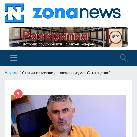
Начало
/ Статии свързани с ключова дума "Отмъщение"