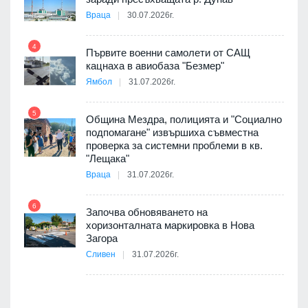
Враца
30.07.2026г.
4
елни
Първите военни самолети от САЩ
10
кацнаха в авиобаза "Безмер"
Ямбол
31.07.2026г.
5
Община Мездра, полицията и "Социално
ите
подпомагане" извършиха съвместна
проверка за системни проблеми в кв.
11
"Лещака"
Враца
31.07.2026г.
6
Започва обновяването на
хоризонталната маркировка в Нова
12
Загора
Сливен
31.07.2026г.