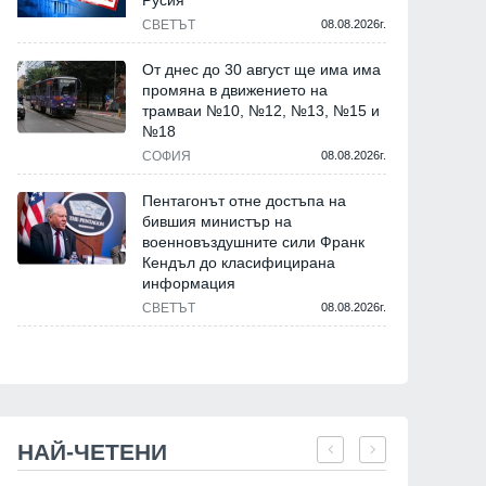
Русия
СВЕТЪТ
08.08.2026г.
От днес до 30 август ще има има
промяна в движението на
трамваи №10, №12, №13, №15 и
№18
СОФИЯ
08.08.2026г.
Пентагонът отне достъпа на
бившия министър на
военновъздушните сили Франк
Кендъл до класифицирана
информация
СВЕТЪТ
08.08.2026г.
НАЙ-ЧЕТЕНИ