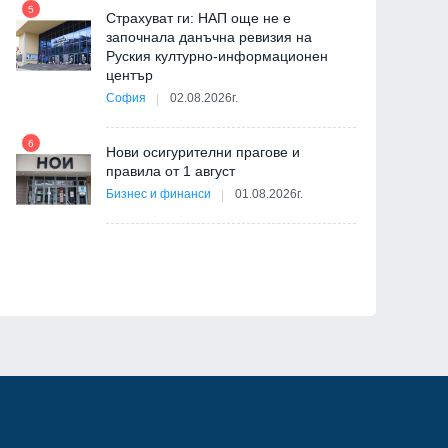
5
11
Страхуват ги: НАП още не е
започнала данъчна ревизия на
Руския културно-информационен
център
София
02.08.2026г.
6
12
Нови осигурителни прагове и
ица
правила от 1 август
Бизнес и финанси
01.08.2026г.