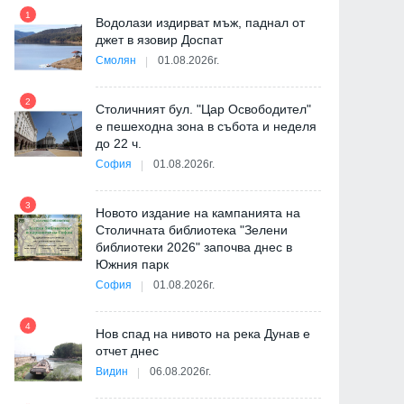
1
7
Водолази издирват мъж, паднал от
джет в язовир Доспат
Смолян
01.08.2026г.
2
8
Столичният бул. "Цар Освободител"
е пешеходна зона в събота и неделя
ия
до 22 ч.
София
01.08.2026г.
3
9
Новото издание на кампанията на
Столичната библиотека "Зелени
библиотеки 2026" започва днес в
Южния парк
София
01.08.2026г.
10
4
"
Нов спад на нивото на река Дунав е
от
отчет днес
Видин
06.08.2026г.