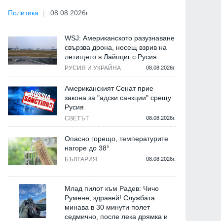
Политика
08.08.2026г.
WSJ: Американското разузнаване
свързва дрона, носещ взрив на
летището в Лайпциг с Русия
РУСИЯ И УКРАЙНА
08.08.2026г.
Американският Сенат прие
закона за "адски санкции" срещу
Русия
СВЕТЪТ
08.08.2026г.
Опасно горещо, температурите
нагоре до 38°
БЪЛГАРИЯ
08.08.2026г.
Млад пилот към Радев: Чичо
Румене, здравей! Службата
минава в 30 минути полет
седмично, после лека дрямка и