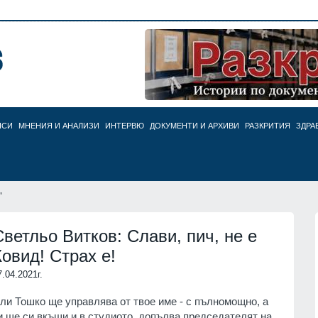
НСИ
МНЕНИЯ И АНАЛИЗИ
ИНТЕРВЮ
ДОКУМЕНТИ И АРХИВИ
РАЗКРИТИЯ
ЗДРА
"
Светльо Витков: Слави, пич, не е
Ковид! Страх е!
7.04.2021г.
ли Тошко ще управлява от твое име - с пълномощно, а
и ще си вкъщи и в студиото, допълва председателят на