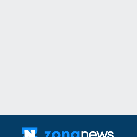
11
Ансамбъл "Мездра
достойно България
престижните фолк
света
Враца
03.08.2026г
12
Информационна к
популяризиране н
здравно досие и н
приложение еЗдра
в
Враца
03.08.2026г