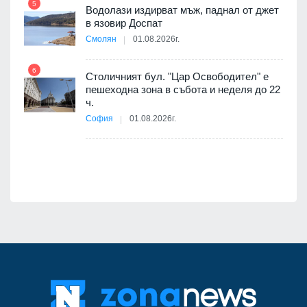
5
Водолази издирват мъж, паднал от джет
11
в язовир Доспат
 няма
Смолян
01.08.2026г.
0 до
6
Столичният бул. "Цар Освободител" е
12
пешеходна зона в събота и неделя до 22
ч.
София
01.08.2026г.
я