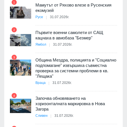
1
7
Мамутът от Ряхово влезе в Русенския
екомузей
Русе
31.07.2026г.
2
Първите военни самолети от САЩ
кацнаха в авиобаза "Безмер"
8
Ямбол
31.07.2026г.
 в
3
Община Мездра, полицията и "Социално
подпомагане" извършиха съвместна
проверка за системни проблеми в кв.
9
ойно
"Лещака"
те
Враца
31.07.2026г.
4
Започва обновяването на
хоризонталната маркировка в Нова
10
оведе
Загора
АЕЦ
Сливен
31.07.2026г.