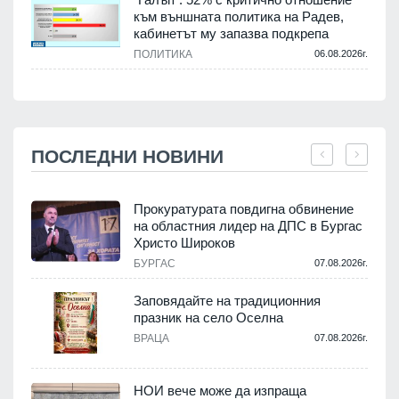
към външната политика на Радев,
кабинетът му запазва подкрепа
ПОЛИТИКА
06.08.2026г.
ПОСЛЕДНИ НОВИНИ
Прокуратурата повдигна обвинение
на областния лидер на ДПС в Бургас
Христо Широков
.
БУРГАС
07.08.2026г.
Заповядайте на традиционния
празник на село Оселна
ВРАЦА
07.08.2026г.
.
НОИ вече може да изпраща