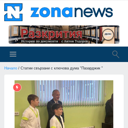
Начало
/ Статии свързани с ключова дума "Пазарджик "