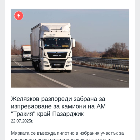
Желязков разпореди забрана за
изпреварване за камиони на АМ
"Тракия" край Пазарджик
22.07.2025г.
Мярката се въвежда пилотно в избрания участък за
превенция срещу опасни маневри от страна на