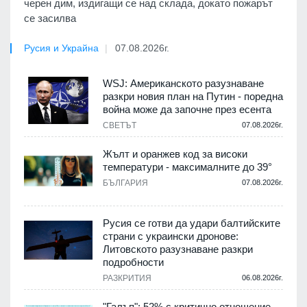
черен дим, издигащи се над склада, докато пожарът
се засилва
Русия и Украйна
07.08.2026г.
WSJ: Американското разузнаване
разкри новия план на Путин - поредна
война може да започне през есента
СВЕТЪТ
07.08.2026г.
Жълт и оранжев код за високи
температури - максималните до 39°
БЪЛГАРИЯ
07.08.2026г.
Русия се готви да удари балтийските
страни с украински дронове:
Литовското разузнаване разкри
подробности
РАЗКРИТИЯ
06.08.2026г.
"Галъп": 52% с критично отношение