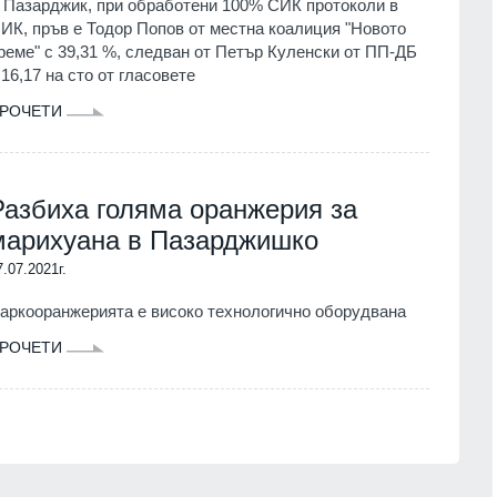
 Пазарджик, при обработени 100% СИК протоколи в
ИК, пръв е Тодор Попов от местна коалиция "Новото
реме" с 39,31 %, следван от Петър Куленски от ПП-ДБ
 16,17 на сто от гласовете
РОЧЕТИ
Разбиха голяма оранжерия за
марихуана в Пазарджишко
7.07.2021г.
аркооранжерията е високо технологично оборудвана
РОЧЕТИ