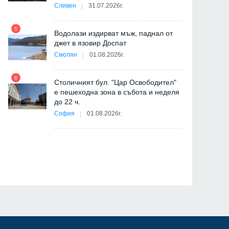
-
Сливен
31.07.2026г.
5
Водолази издирват мъж, паднал от
джет в язовир Доспат
11
Смолян
01.08.2026г.
6
Столичният бул. "Цар Освободител"
е пешеходна зона в събота и неделя
12
до 22 ч.
София
01.08.2026г.
ия