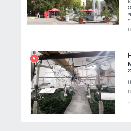
В
O
в
с
П
2
Н
П