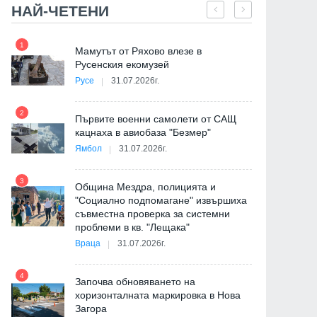
НАЙ-ЧЕТЕНИ
1
7
е
Мамутът от Ряхово влезе в
Русенския екомузей
Русе
31.07.2026г.
2
на
Първите военни самолети от САЩ
кацнаха в авиобаза "Безмер"
8
Ямбол
31.07.2026г.
3
Община Мездра, полицията и
"Социално подпомагане" извършиха
съвместна проверка за системни
9
проблеми в кв. "Лещака"
де
Враца
31.07.2026г.
4
Започва обновяването на
хоризонталната маркировка в Нова
Загора
10