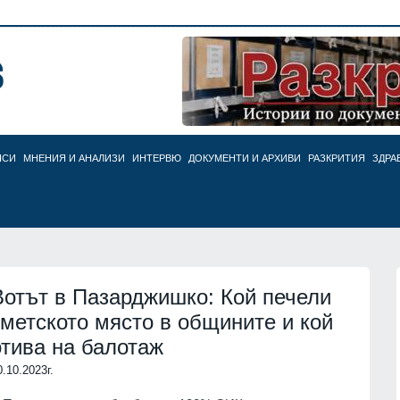
НСИ
МНЕНИЯ И АНАЛИЗИ
ИНТЕРВЮ
ДОКУМЕНТИ И АРХИВИ
РАЗКРИТИЯ
ЗДРА
Вотът в Пазарджишко: Кой печели
кметското място в общините и кой
отива на балотаж
0.10.2023г.