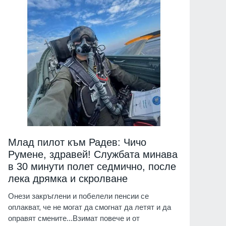
Млад пилот към Радев: Чичо
Румене, здравей! Службата минава
в 30 минути полет седмично, после
лека дрямка и скролване
Онези закръглени и побелели пенсии се
оплакват, че не могат да смогнат да летят и да
оправят смените...Взимат повече и от