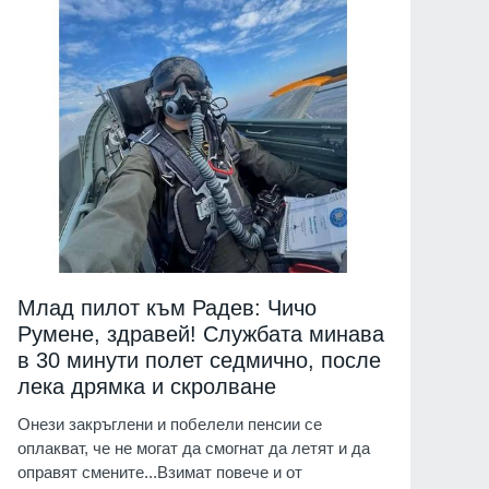
Млад пилот към Радев: Чичо
Румене, здравей! Службата минава
в 30 минути полет седмично, после
лека дрямка и скролване
Онези закръглени и побелели пенсии се
оплакват, че не могат да смогнат да летят и да
оправят смените...Взимат повече и от