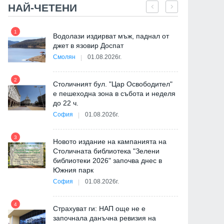
НАЙ-ЧЕТЕНИ
1
7
"
Водолази издирват мъж, паднал от
от
джет в язовир Доспат
Смолян
01.08.2026г.
2
8
Столичният бул. "Цар Освободител"
е пешеходна зона в събота и неделя
до 22 ч.
София
01.08.2026г.
3
9
Новото издание на кампанията на
Столичната библиотека "Зелени
библиотеки 2026" започва днес в
Южния парк
София
01.08.2026г.
4
Страхуват ги: НАП още не е
10
започнала данъчна ревизия на