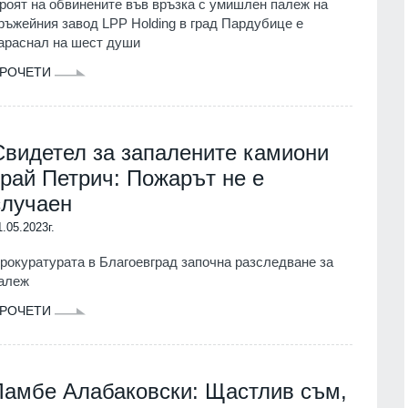
роят на обвинените във връзка с умишлен палеж на
ръжейния завод LPP Holding в град Пардубице е
араснал на шест души
РОЧЕТИ
Свидетел за запалените камиони
край Петрич: Пожарът не е
случаен
1.05.2023г.
рокуратурата в Благоевград започна разследване за
алеж
РОЧЕТИ
Ламбе Алабаковски: Щастлив съм,