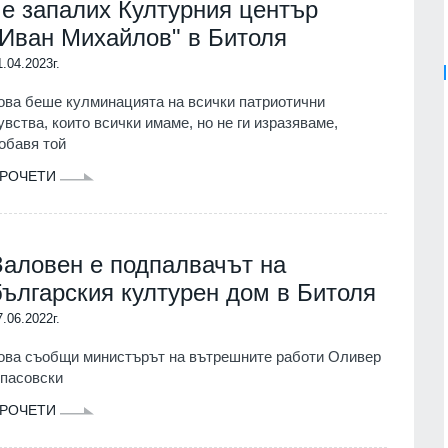
че запалих Културния център
"Иван Михайлов" в Битоля
1.04.2023г.
ова беше кулминацията на всички патриотични
увства, които всички имаме, но не ги изразяваме,
обавя той
РОЧЕТИ
Заловен е подпалвачът на
българския културен дом в Битоля
7.06.2022г.
ова съобщи министърът на вътрешните работи Оливер
пасовски
РОЧЕТИ