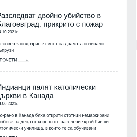
Разследват двойно убийство в
Благоевград, прикрито с пожар
4.10.2021г.
сновен заподозрян е синът на двамата починали
ъпрузи
РОЧЕТИ
Patriot
Българските ученици с медали от
нас
всяко престижно състезание до
Индианци палят католически
момента
07.08.2026г.
църкви в Канада
ОБРАЗОВАНИЕ И РЕЛИГИЯ
06.08.2026г.
8.06.2021г.
обяви
Нова Загора отново ще бъде
 операции
столица на старата градска песен
о-рано в Канада бяха открити стотици немаркирани
робове на деца от коренното население край бивши
СЛИВЕН
06.08.2026г.
атолически училища, в които те са обучавани
07.08.2026г.