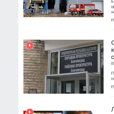
Б
о
н
П
0
П
п
П