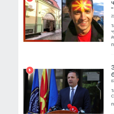
2
Т
ч
д
П
0
Т
С
П