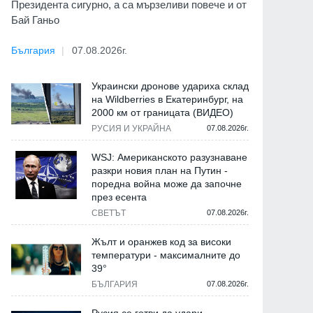
Президента сигурно, а са мързеливи повече и от
Бай Ганьо
България
07.08.2026г.
Украински дронове удариха склад
на Wildberries в Екатеринбург, на
2000 км от границата (ВИДЕО)
РУСИЯ И УКРАЙНА
07.08.2026г.
WSJ: Американското разузнаване
разкри новия план на Путин -
поредна война може да започне
през есента
СВЕТЪТ
07.08.2026г.
Жълт и оранжев код за високи
температури - максималните до
39°
БЪЛГАРИЯ
07.08.2026г.