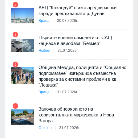
пост,
3
АЕЦ "Козлодуй" с извънредни мерки
заради пресъхващата р. Дунав
Враца
30.07.2026г.
4
елни
Първите военни самолети от САЩ
10
кацнаха в авиобаза "Безмер"
Ямбол
31.07.2026г.
5
Община Мездра, полицията и "Социално
ите
подпомагане" извършиха съвместна
проверка за системни проблеми в кв.
11
"Лещака"
Враца
31.07.2026г.
6
Започва обновяването на
хоризонталната маркировка в Нова
12
Загора
Сливен
31.07.2026г.