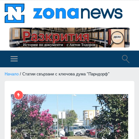
Начало
/ Статии свързани с ключова дума "Парндорф"