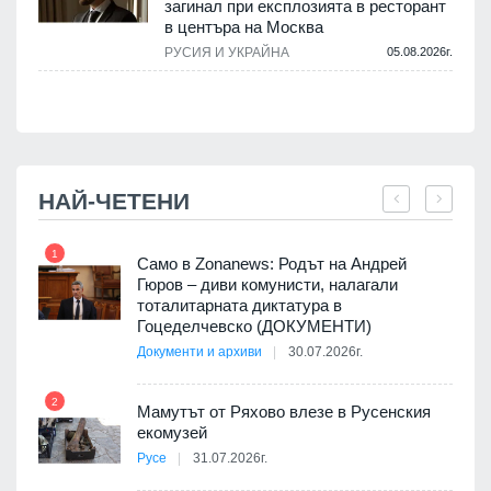
загинал при експлозията в ресторант
в центъра на Москва
РУСИЯ И УКРАЙНА
05.08.2026г.
.
НАЙ-ЧЕТЕНИ
1
7
ала
Само в Zonanews: Родът на Андрей
о-
Гюров – диви комунисти, налагали
тоталитарната диктатура в
Гоцеделчевско (ДОКУМЕНТИ)
Документи и архиви
30.07.2026г.
8
а от
2
Мамутът от Ряхово влезе в Русенския
екомузей
Русе
31.07.2026г.
9