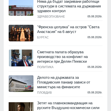
Няма да бъдат закривани работещи
структури в системата на държавния
здравен контрол
ЗДРАВЕОПАЗВАНЕ
05.08.2026г.
.
"Френска целувка" на остров "Света
Анастасия" на 6 август
БУРГАС
05.08.2026г.
.
Сметната палата образува
производство за конфликт на
интереси при Делян Пеевски
ПОЛИТИКА
05.08.2026г.
.
Делото на държавата за
Пловдивския панаир зависи от
министъра на финансите
.
ПЛОВДИВ
05.08.2026г.
Зетят на главнокомандващия на
руските Въздушно-космически сили