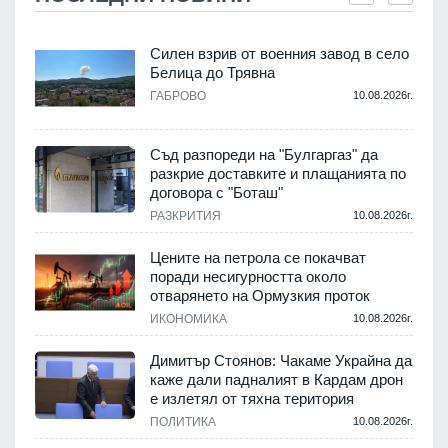
Силен взрив от военния завод в село
Белица до Трявна
.
ГАБРОВО
10.08.2026г.
Съд разпореди на "Булгаргаз" да
разкрие доставките и плащанията по
с
договора с "Боташ"
РАЗКРИТИЯ
10.08.2026г.
.
Цените на петрола се покачват
поради несигурността около
отварянето на Ормузкия проток
ИКОНОМИКА
10.08.2026г.
.
Димитър Стоянов: Чакаме Украйна да
каже дали падналият в Кардам дрон
е излетял от тяхна територия
ПОЛИТИКА
10.08.2026г.