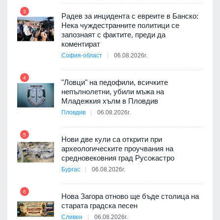
3
Радев за инцидента с евреите в Банско:
9
Нека чуждестранните политици се
запознаят с фактите, преди да
3D
коментират
а към
София-област
06.08.2026г.
4
10
"Ловци" на педофили, всичките
непълнолетни, убили мъжа на
ията
Младежкия хълм в Пловдив
та за
Пловдив
06.08.2026г.
5
Нови две кули са открити при
11
археологическите проучвания на
оито
средновековния град Русокастро
7
Бургас
06.08.2026г.
6
Нова Загора отново ще бъде столица на
12
старата градска песен
бва
Сливен
06.08.2026г.