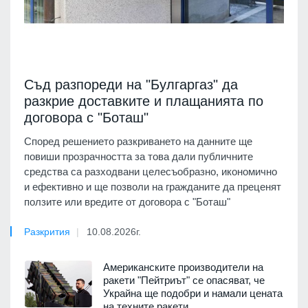
Съд разпореди на "Булгаргаз" да
разкрие доставките и плащанията по
договора с "Боташ"
Според решението разкриването на данните ще
повиши прозрачността за това дали публичните
средства са разходвани целесъобразно, икономично
и ефективно и ще позволи на гражданите да преценят
ползите или вредите от договора с "Боташ"
Разкрития
10.08.2026г.
Американските производители на
ракети "Пейтриът" се опасяват, че
Украйна ще подобри и намали цената
на техните ракети