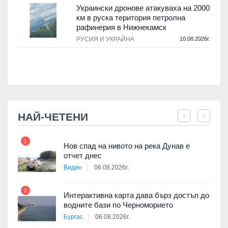
.
Украински дронове атакуваха на 2000
км в руска територия петролна
рафинерия в Нижнекамск
а
РУСИЯ И УКРАЙНА
10.08.2026г.
.
НАЙ-ЧЕТЕНИ
1
7
Нов спад на нивото на река Дунав е
я
отчет днес
Видин
06.08.2026г.
2
8
Интерактивна карта дава бърз достъп до
 на
водните бази по Черноморието
а, че
Бургас
06.08.2026г.
т