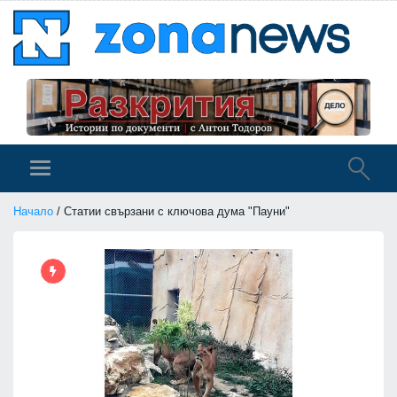
Начало
/ Статии свързани с ключова дума "Пауни"