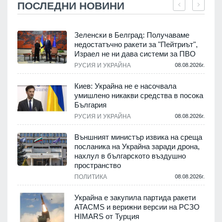
ПОСЛЕДНИ НОВИНИ
Зеленски в Белград: Получаваме
м
недостатъчно ракети за "Пейтриът",
Израел не ни дава системи за ПВО
.
РУСИЯ И УКРАЙНА
08.08.2026г.
е
Киев: Украйна не е насочвала
умишлено никакви средства в посока
България
.
РУСИЯ И УКРАЙНА
08.08.2026г.
Външният министър извика на среща
посланика на Украйна заради дрона,
нахлул в българското въздушно
пространство
.
ПОЛИТИКА
08.08.2026г.
Украйна е закупила партида ракети
ATACMS и верижни версии на РСЗО
HIMARS от Турция