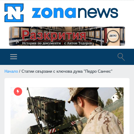
Начало
/ Статии свързани с ключова дума "Педро Санчес"