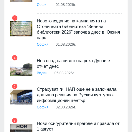
София
01.08.2026г.
9
3
Новото издание на кампанията на
Столичната библиотека "Зелени
я
библиотеки 2026" започва днес в Южния
парк
София
01.08.2026г.
10
4
3D
Нов спад на нивото на река Дунав е
а към
отчет днес
Видин
06.08.2026г.
11
5
Страхуват ги: НАП още не е започнала
ията
данъчна ревизия на Руския културно-
та за
информационен център
София
02.08.2026г.
12
6
Нови осигурителни прагове и правила от
а на
1 август