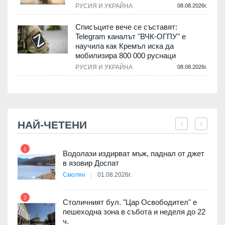
.
РУСИЯ И УКРАЙНА
08.08.2026г.
Списъците вече се съставят:
Telegram каналът "ВЧК-ОГПУ" е
научила как Кремъл иска да
.
мобилизира 800 000 руснаци
РУСИЯ И УКРАЙНА
08.08.2026г.
НАЙ-ЧЕТЕНИ
1
7
оведе
Водолази издирват мъж, паднал от джет
АЕЦ
в язовир Доспат
Смолян
01.08.2026г.
2
8
Столичният бул. "Цар Освободител" е
 няма
пешеходна зона в събота и неделя до 22
0 до
ч.