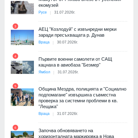
екомузей
Русе
31.07.2026г.
9
пост,
3
АЕЦ "Козлодуй" с извънредни мерки
заради пресъхващата р. Дунав
Враца
30.07.2026г.
4
елни
Първите военни самолети от САЩ
10
кацнаха в авиобаза "Безмер"
Ямбол
31.07.2026г.
5
Община Мездра, полицията и "Социално
ите
подпомагане" извършиха съвместна
проверка за системни проблеми в кв.
11
"Лещака"
Враца
31.07.2026г.
6
Започва обновяването на
хоризонталната маркировка в Нова