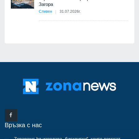
12
Загора
Сливен
31.07.2026г.
Връзка с нас
Zonanews.bg използва „бисквитки“, които помагат