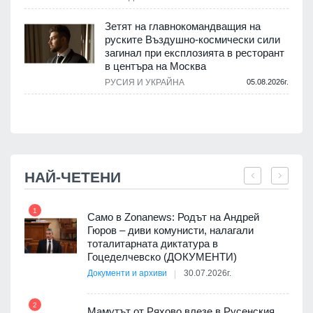
Зетят на главнокомандващия на
руските Въздушно-космически сили
загинал при експлозията в ресторант
в центъра на Москва
РУСИЯ И УКРАЙНА
05.08.2026г.
.
НАЙ-ЧЕТЕНИ
1
7
ала
Само в Zonanews: Родът на Андрей
о-
Гюров – диви комунисти, налагали
тоталитарната диктатура в
Гоцеделчевско (ДОКУМЕНТИ)
Документи и архиви
30.07.2026г.
8
а от
2
Мамутът от Ряхово влезе в Русенския