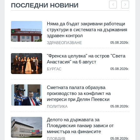
ПОСЛЕДНИ НОВИНИ
Няма да бъдат закривани работещи
структури в системата на държавния
здравен контрол
ЗДРАВЕОПАЗВАНЕ
05.08.2026г.
.
"Френска целувка" на остров "Света
Анастасия" на 6 август
БУРГАС
05.08.2026г.
.
Сметната палата образува
производство за конфликт на
интереси при Делян Пеевски
ПОЛИТИКА
05.08.2026г.
.
Делото на държавата за
Пловдивския панаир зависи от
министъра на финансите
.
ПЛОВДИВ
05.08.2026г.