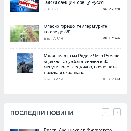
"адски санкции" срещу Русия
СВЕТЪТ
08.08.2026г.
Опасно горещо, температурите
нагоре до 38°
БЪЛГАРИЯ
08.08.2026г.
Млад пилот към Радев: Чичо Румене,
здравей! Службата минава в 30
минути полет седмично, после лека
дрямка и скролване
БЪЛГАРИЯ
07.08.2026г.
ПОСЛЕДНИ НОВИНИ
Радев: Дрон нахлу в българското