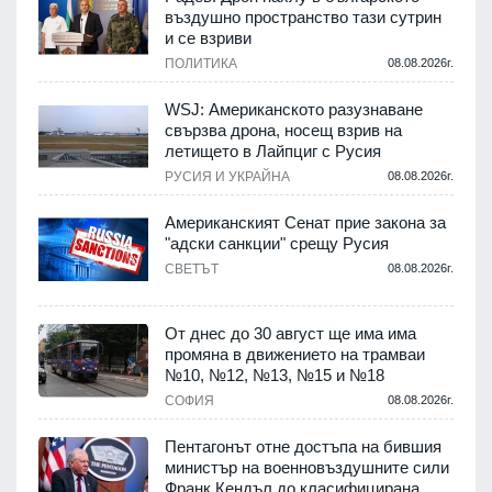
въздушно пространство тази сутрин
и се взриви
ПОЛИТИКА
08.08.2026г.
.
WSJ: Американското разузнаване
свързва дрона, носещ взрив на
летището в Лайпциг с Русия
.
РУСИЯ И УКРАЙНА
08.08.2026г.
Американският Сенат прие закона за
"адски санкции" срещу Русия
СВЕТЪТ
08.08.2026г.
.
От днес до 30 август ще има има
промяна в движението на трамваи
№10, №12, №13, №15 и №18
т
СОФИЯ
08.08.2026г.
.
Пентагонът отне достъпа на бившия
министър на военновъздушните сили
Франк Кендъл до класифицирана