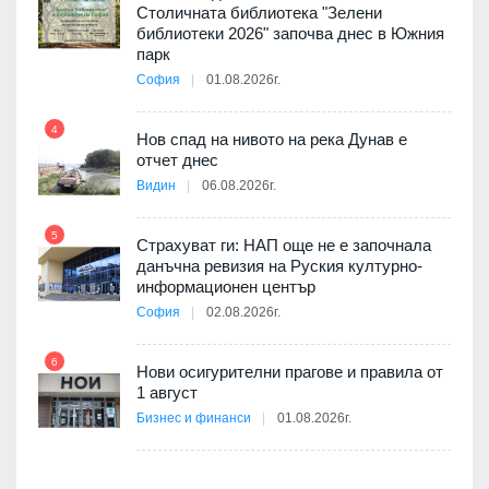
 няма
Столичната библиотека "Зелени
0 до
библиотеки 2026" започва днес в Южния
парк
София
01.08.2026г.
10
4
ията
Нов спад на нивото на река Дунав е
та за
отчет днес
Видин
06.08.2026г.
11
5
Страхуват ги: НАП още не е започнала
3D
данъчна ревизия на Руския културно-
а към
информационен център
София
02.08.2026г.
12
6
Нови осигурителни прагове и правила от
1 август
път в
Бизнес и финанси
01.08.2026г.
 4