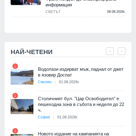
информация
СВЕТЪТ
08.08.2026г.
.
НАЙ-ЧЕТЕНИ
1
7
Водолази издирват мъж, паднал от джет
в язовир Доспат
Смолян
01.08.2026г.
2
8
Столичният бул. "Цар Освободител" е
пешеходна зона в събота и неделя до 22
я
ч.
София
01.08.2026г.
9
3
Новото издание на кампанията на