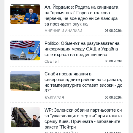
Ал. Йорданов: Родата на кандидата
на "промяната" Гюров е толкова
червена, че все едно ни се лансира
за президент внук на
МНЕНИЯ И АНАЛИЗИ
06.08.2026г.
Politico: Обменът на разузнавателна
информация между САЩ и Украйна
се е върнал на предишни нива
СВЕТЪТ
06.08.2026г.
Слаби превалявания в
северозападните райони на страната,
но температурите остават високи - до
37°
БЪЛГАРИЯ
06.08.2026г.
WP: Зеленски обвини партньорите си
за "ужасяващите жертви" при атаката
срещу Киев. Причината - забавените
ракети "Пейтри