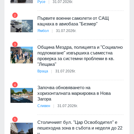
Русе
31.07.2026г.
2
Първите военни самолети от САЩ
кацнаха в авиобаза "Безмер"
8
Ямбол
31.07.2026г.
 в
3
Община Мездра, полицията и "Социално
подпомагане" извършиха съвместна
проверка за системни проблеми в кв.
9
ойно
"Лещака"
те
Враца
31.07.2026г.
4
Започва обновяването на
хоризонталната маркировка в Нова
10
оведе
Загора
АЕЦ
Сливен
31.07.2026г.
5
Столичният бул. "Цар Освободител" е
11
пешеходна зона в събота и неделя до 22
е
ч.