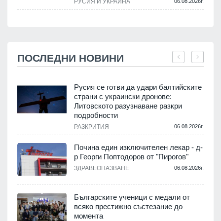
РУСИЯ И УКРАЙНА
06.08.2026г.
ПОСЛЕДНИ НОВИНИ
Русия се готви да удари балтийските
страни с украински дронове:
Литовското разузнаване разкри
подробности
.
РАЗКРИТИЯ
06.08.2026г.
Почина един изключителен лекар - д-
р Георги Поптодоров от "Пирогов"
.
ЗДРАВЕОПАЗВАНЕ
06.08.2026г.
,
Българските ученици с медали от
о
всяко престижно състезание до
момента