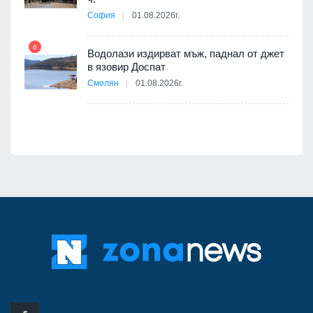
София
01.08.2026г.
6
12
Водолази издирват мъж, паднал от джет
в язовир Доспат
я
Смолян
01.08.2026г.