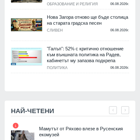
.
ОБРАЗОВАНИЕ И РЕЛИГИЯ
06.08.2026г.
Нова Загора отново ще бъде столица
на старата градска песен
СЛИВЕН
06.08.2026г.
.
"Галъп": 52% с критично отношение
и
към външната политика на Радев,
а
кабинетът му запазва подкрепа
ПОЛИТИКА
06.08.2026г.
.
НАЙ-ЧЕТЕНИ
1
7
Мамутът от Ряхово влезе в Русенския
екомузей