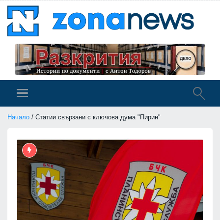
Начало
/ Статии свързани с ключова дума "Пирин"