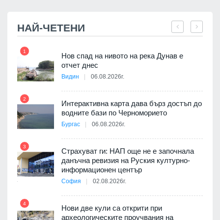
НАЙ-ЧЕТЕНИ
1
7
Нов спад на нивото на река Дунав е
я
отчет днес
Видин
06.08.2026г.
2
Интерактивна карта дава бърз достъп до
8
3D
водните бази по Черноморието
а към
Бургас
06.08.2026г.
3
Страхуват ги: НАП още не е започнала
данъчна ревизия на Руския културно-
9
ията
информационен център
та за
София
02.08.2026г.
4
Нови две кули са открити при
археологическите проучвания на