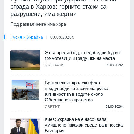
сграда в Харков: горните етажи са
разрушени, има жертви
Под развалините има хора
Русия и Украйна
09.08.2026г.
Жега предиобед, следобедни бури с
гръмотевици и градушки на места
БЪЛГАРИЯ
09.08.2026г.
Британският кралски флот
предупреди за засилена руска
активност във водите около
Обединеното кралство
СВЕТЪТ
09.08.2026г.
Киев: Украйна не е насочвала
умишлено никакви средства в посока
България