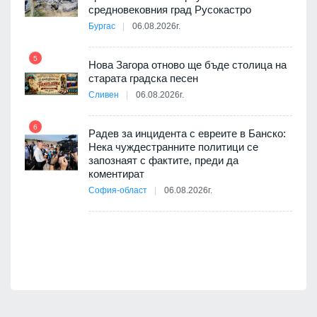
 на
средновековния град Русокастро
10
а, че
Бургас
06.08.2026г.
т
5
Нова Загора отново ще бъде столица на
старата градска песен
Сливен
06.08.2026г.
11
път в
6
 4
Радев за инцидента с евреите в Банско:
Нека чуждестранните политици се
запознаят с фактите, преди да
коментират
12
София-област
06.08.2026г.
оито
7