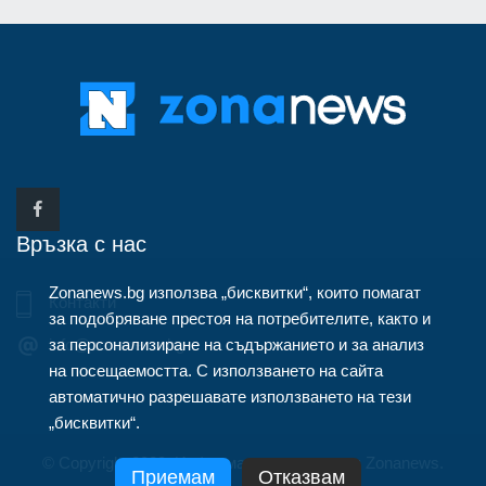
Връзка с нас
Zonanews.bg използва „бисквитки“, които помагат
Контакти
за подобряване престоя на потребителите, както и
за персонализиране на съдържанието и за анализ
info@zonanews.bg
на посещаемостта. С използването на сайта
автоматично разрешавате използването на тези
„бисквитки“.
© Copyright 2020, Информационна агенция Zonanews.
Приемам
Отказвам