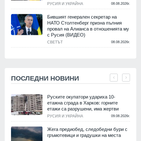
РУСИЯ И УКРАЙНА
08.08.2026г.
Бившият генерален секретар на
НАТО Столтенберг призна пълния
провал на Алианса в отношенията му
с Русия (ВИДЕО)
СВЕТЪТ
08.08.2026г.
ПОСЛЕДНИ НОВИНИ
Руските окупатори удариха 10-
етажна сграда в Харков: горните
етажи са разрушени, има жертви
.
РУСИЯ И УКРАЙНА
09.08.2026г.
Жега предиобед, следобедни бури с
гръмотевици и градушки на места