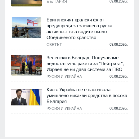
.
БЪЛГАРИЯ
09.08.2026г.
Британският кралски флот
предупреди за засилена руска
активност във водите около
.
Обединеното кралство
СВЕТЪТ
09.08.2026г.
Зеленски в Белград: Получаваме
недостатъчно ракети за "Пейтриът",
.
Израел не ни дава системи за ПВО
РУСИЯ И УКРАЙНА
08.08.2026г.
м
Киев: Украйна не е насочвала
умишлено никакви средства в посока
България
.
РУСИЯ И УКРАЙНА
08.08.2026г.