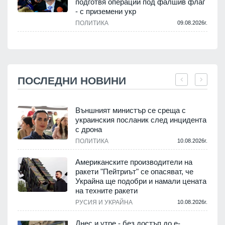
подготвя операции под фалшив флаг
- с приземени укр
ПОЛИТИКА
09.08.2026г.
ПОСЛЕДНИ НОВИНИ
Външният министър се среща с
украинския посланик след инцидента
с дрона
.
ПОЛИТИКА
10.08.2026г.
Американските производители на
ракети "Пейтриът" се опасяват, че
Украйна ще подобри и намали цената
на техните ракети
.
РУСИЯ И УКРАЙНА
10.08.2026г.
Днес и утре - без достъп до е-