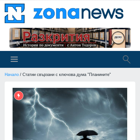
Начало
/ Статии свързани с ключова дума "Планините"