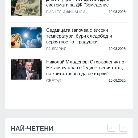
системата на ДФ "Земеделие"
у
БИЗНЕС И ФИНАНСИ
10.08.2026г.
.
Седмицата започва с високи
температури, бури следобед и
вероятност от градушки
БЪЛГАРИЯ
10.08.2026г.
.
Николай Младенов: Отхвърленият от
Нетаняху план е "единственият път,
а
по който трябва да се върви"
СВЕТЪТ
10.08.2026г.
.
НАЙ-ЧЕТЕНИ