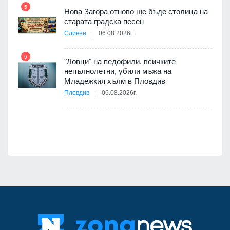
5
Нова Загора отново ще бъде столица на
старата градска песен
11
оито
Сливен
06.08.2026г.
7
6
"Ловци" на педофили, всичките
непълнолетни, убили мъжа на
12
Младежкия хълм в Пловдив
бва
Пловдив
06.08.2026г.