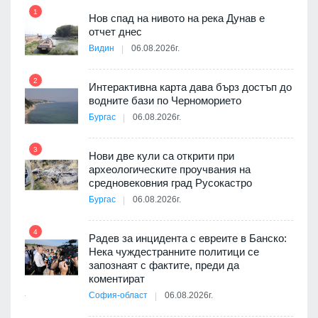
1
7
Нов спад на нивото на река Дунав е
я
отчет днес
Видин
06.08.2026г.
2
Интерактивна карта дава бърз достъп до
8
 на
водните бази по Черноморието
а, че
Бургас
06.08.2026г.
т
3
Нови две кули са открити при
археологическите проучвания на
9
средновековния град Русокастро
3D
Бургас
06.08.2026г.
а към
4
Радев за инцидента с евреите в Банско:
Нека чуждестранните политици се
10
запознаят с фактите, преди да
ията
коментират
та за
София-област
06.08.2026г.