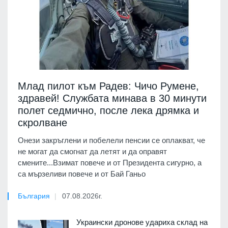
Млад пилот към Радев: Чичо Румене,
здравей! Службата минава в 30 минути
полет седмично, после лека дрямка и
скролване
Онези закръглени и побелели пенсии се оплакват, че
не могат да смогнат да летят и да оправят
смените...Взимат повече и от Президента сигурно, а
са мързеливи повече и от Бай Ганьо
България
07.08.2026г.
Украински дронове удариха склад на