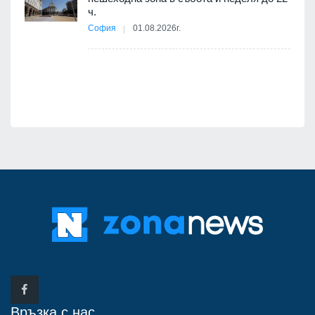
ч.
София
01.08.2026г.
я
Връзка с нас