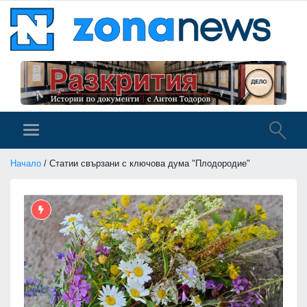
Начало
/ Статии свързани с ключова дума "Плодородие"