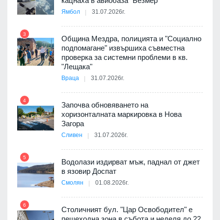
кацнаха в авиобаза "Безмер"
8
Ямбол
31.07.2026г.
3
Община Мездра, полицията и "Социално
подпомагане" извършиха съвместна
проверка за системни проблеми в кв.
9
"Лещака"
Враца
31.07.2026г.
 в
4
Започва обновяването на
хоризонталната маркировка в Нова
10
Загора
ойно
Сливен
31.07.2026г.
те
5
Водолази издирват мъж, паднал от джет
11
в язовир Доспат
Смолян
01.08.2026г.
оведе
АЕЦ
6
Столичният бул. "Цар Освободител" е
12
пешеходна зона в събота и неделя до 22