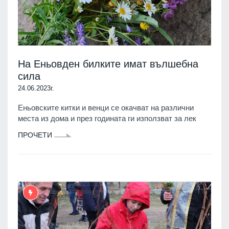
На Еньовден билките имат вълшебна
сила
24.06.2023г.
Еньовските китки и венци се окачват на различни
места из дома и през годината ги използват за лек
ПРОЧЕТИ