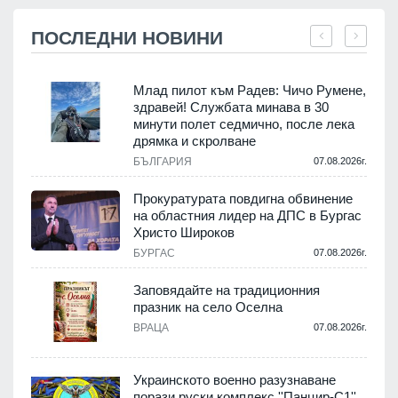
ПОСЛЕДНИ НОВИНИ
Млад пилот към Радев: Чичо Румене,
здравей! Службата минава в 30
минути полет седмично, после лека
дрямка и скролване
.
БЪЛГАРИЯ
07.08.2026г.
а
Прокуратурата повдигна обвинение
на областния лидер на ДПС в Бургас
.
Христо Широков
БУРГАС
07.08.2026г.
Заповядайте на традиционния
празник на село Оселна
.
ВРАЦА
07.08.2026г.
Украинското военно разузнаване
порази руски комплекс ''Панцир-С1''