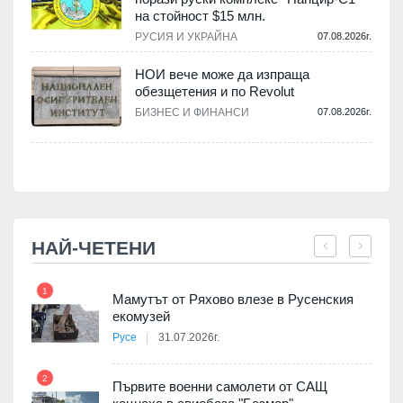
на стойност $15 млн.
.
РУСИЯ И УКРАЙНА
07.08.2026г.
НОИ вече може да изпраща
обезщетения и по Revolut
.
БИЗНЕС И ФИНАНСИ
07.08.2026г.
НАЙ-ЧЕТЕНИ
1
7
Мамутът от Ряхово влезе в Русенския
екомузей
Русе
31.07.2026г.
2
Първите военни самолети от САЩ