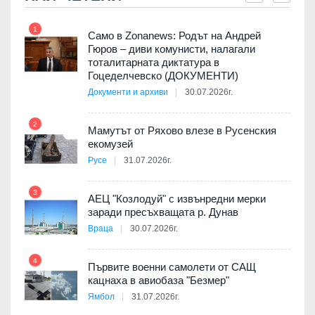
1
7
ала
Само в Zonanews: Родът на Андрей
о-
Гюров – диви комунисти, налагали
тоталитарната диктатура в
Гоцеделчевско (ДОКУМЕНТИ)
Документи и архиви
30.07.2026г.
8
а от
2
Мамутът от Ряхово влезе в Русенския
екомузей
Русе
31.07.2026г.
9
пост,
3
АЕЦ "Козлодуй" с извънредни мерки
заради пресъхващата р. Дунав
Враца
30.07.2026г.
4
елни
Първите военни самолети от САЩ
10
кацнаха в авиобаза "Безмер"
Ямбол
31.07.2026г.