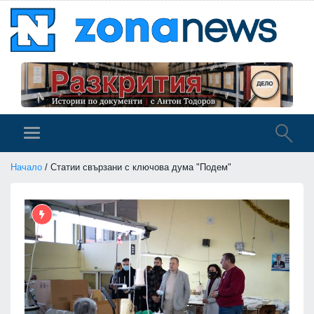
Начало
/ Статии свързани с ключова дума "Подем"