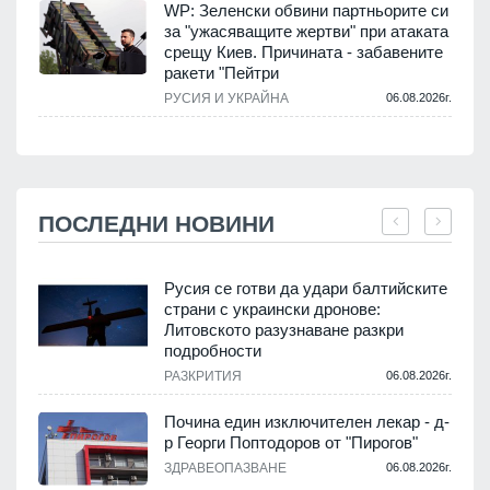
WP: Зеленски обвини партньорите си
за "ужасяващите жертви" при атаката
срещу Киев. Причината - забавените
ракети "Пейтри
РУСИЯ И УКРАЙНА
06.08.2026г.
ПОСЛЕДНИ НОВИНИ
Русия се готви да удари балтийските
страни с украински дронове:
Литовското разузнаване разкри
подробности
.
РАЗКРИТИЯ
06.08.2026г.
Почина един изключителен лекар - д-
р Георги Поптодоров от "Пирогов"
.
ЗДРАВЕОПАЗВАНЕ
06.08.2026г.