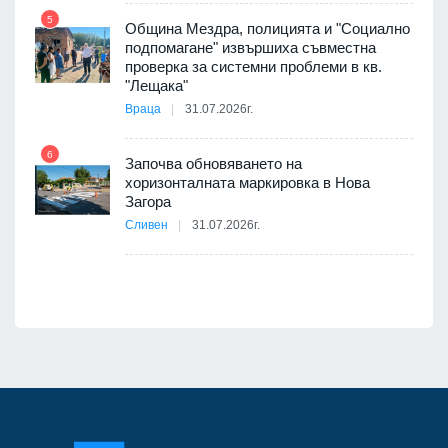
5
Община Мездра, полицията и "Социално
ите
подпомагане" извършиха съвместна
проверка за системни проблеми в кв.
11
"Лещака"
Враца
31.07.2026г.
6
Започва обновяването на
хоризонталната маркировка в Нова
12
Загора
Сливен
31.07.2026г.