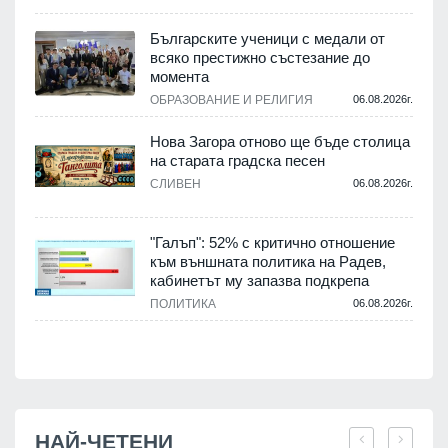
,
Българските ученици с медали от
о
всяко престижно състезание до
момента
.
ОБРАЗОВАНИЕ И РЕЛИГИЯ
06.08.2026г.
Нова Загора отново ще бъде столица
на старата градска песен
СЛИВЕН
06.08.2026г.
.
"Галъп": 52% с критично отношение
и
към външната политика на Радев,
а
кабинетът му запазва подкрепа
ПОЛИТИКА
06.08.2026г.
.
НАЙ-ЧЕТЕНИ