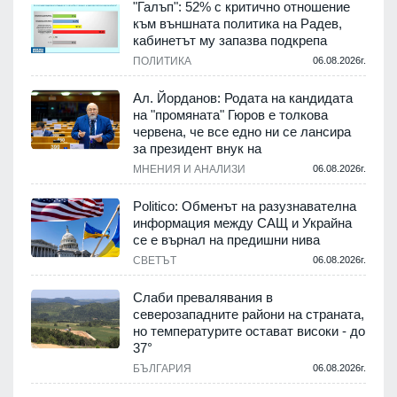
"Галъп": 52% с критично отношение
към външната политика на Радев,
кабинетът му запазва подкрепа
ПОЛИТИКА
06.08.2026г.
Ал. Йорданов: Родата на кандидата
на "промяната" Гюров е толкова
червена, че все едно ни се лансира
за президент внук на
МНЕНИЯ И АНАЛИЗИ
06.08.2026г.
Politico: Обменът на разузнавателна
информация между САЩ и Украйна
се е върнал на предишни нива
СВЕТЪТ
06.08.2026г.
Слаби превалявания в
северозападните райони на страната,
но температурите остават високи - до
37°
БЪЛГАРИЯ
06.08.2026г.