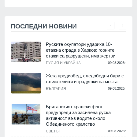
ПОСЛЕДНИ НОВИНИ
Руските окупатори удариха 10-
етажна сграда в Харков: горните
етажи са разрушени, има жертви
.
РУСИЯ И УКРАЙНА
09.08.2026г.
Жега предиобед, следобедни бури с
гръмотевици и градушки на места
.
БЪЛГАРИЯ
09.08.2026г.
Британският кралски флот
предупреди за засилена руска
активност във водите около
.
Обединеното кралство
СВЕТЪТ
09.08.2026г.