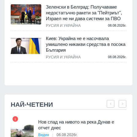
Зеленски в Белград: Получаваме
недостатъчно ракети за "Пейтриът",
.
Израел не ни дава системи за ПВО
РУСИЯ И УКРАЙНА
08.08.2026г.
м
Киев: Украйна не е насочвала
умишлено никакви средства в посока
България
.
РУСИЯ И УКРАЙНА
08.08.2026г.
НАЙ-ЧЕТЕНИ
1
7
Нов спад на нивото на река Дунав е
я
отчет днес
Видин
06.08.2026г.