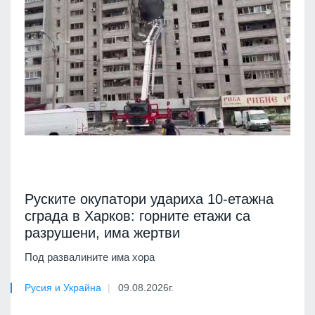
Руските окупатори удариха 10-етажна
сграда в Харков: горните етажи са
разрушени, има жертви
Под развалините има хора
Русия и Украйна
09.08.2026г.