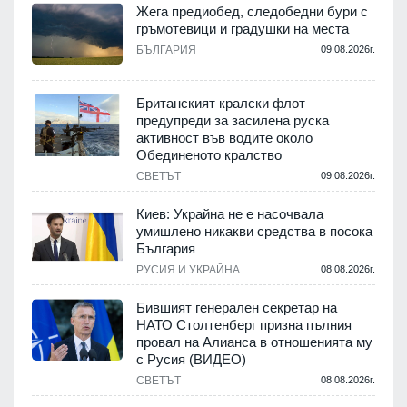
Жега предиобед, следобедни бури с
гръмотевици и градушки на места
БЪЛГАРИЯ
09.08.2026г.
Британският кралски флот
предупреди за засилена руска
активност във водите около
Обединеното кралство
СВЕТЪТ
09.08.2026г.
Киев: Украйна не е насочвала
умишлено никакви средства в посока
България
РУСИЯ И УКРАЙНА
08.08.2026г.
Бившият генерален секретар на
НАТО Столтенберг призна пълния
провал на Алианса в отношенията му
с Русия (ВИДЕО)
СВЕТЪТ
08.08.2026г.