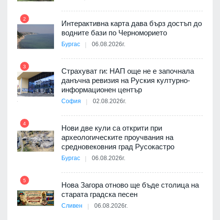
2
Интерактивна карта дава бърз достъп до
8
3D
водните бази по Черноморието
а към
Бургас
06.08.2026г.
3
Страхуват ги: НАП още не е започнала
данъчна ревизия на Руския културно-
9
ията
информационен център
та за
София
02.08.2026г.
4
Нови две кули са открити при
археологическите проучвания на
 на
средновековния град Русокастро
10
а, че
Бургас
06.08.2026г.
т
5
Нова Загора отново ще бъде столица на
старата градска песен
Сливен
06.08.2026г.
11