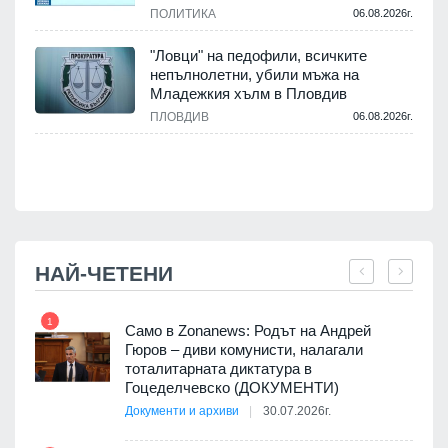
ПОЛИТИКА
06.08.2026г.
"Ловци" на педофили, всичките
.
непълнолетни, убили мъжа на
Младежкия хълм в Пловдив
ПЛОВДИВ
06.08.2026г.
.
НАЙ-ЧЕТЕНИ
1
7
ала
Само в Zonanews: Родът на Андрей
о-
Гюров – диви комунисти, налагали
тоталитарната диктатура в
Гоцеделчевско (ДОКУМЕНТИ)
Документи и архиви
30.07.2026г.
8
а от