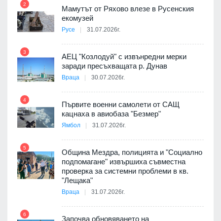
2
Мамутът от Ряхово влезе в Русенския
екомузей
Русе
31.07.2026г.
9
пост,
3
АЕЦ "Козлодуй" с извънредни мерки
заради пресъхващата р. Дунав
Враца
30.07.2026г.
4
елни
Първите военни самолети от САЩ
10
кацнаха в авиобаза "Безмер"
Ямбол
31.07.2026г.
5
Община Мездра, полицията и "Социално
ите
подпомагане" извършиха съвместна
проверка за системни проблеми в кв.
11
"Лещака"
Враца
31.07.2026г.
6
Започва обновяването на