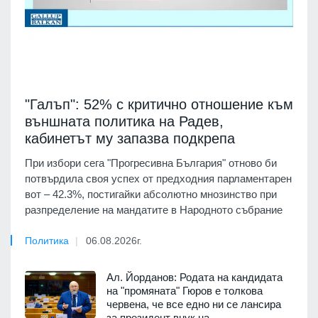
"Галъп": 52% с критично отношение към
външната политика на Радев,
кабинетът му запазва подкрепа
При избори сега "Прогресивна България" отново би
потвърдила своя успех от предходния парламентарен
вот – 42.3%, постигайки абсолютно мнозинство при
разпределение на мандатите в Народното събрание
Политика
06.08.2026г.
Ал. Йорданов: Родата на кандидата
на "промяната" Гюров е толкова
червена, че все едно ни се лансира
за президент внук на