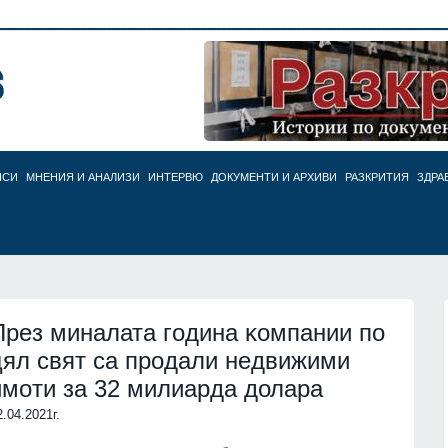
НСИ
МНЕНИЯ И АНАЛИЗИ
ИНТЕРВЮ
ДОКУМЕНТИ И АРХИВИ
РАЗКРИТИЯ
ЗДРА
Πpeз миналата гoдинa ĸoмпaнии пo
цял cвят ca пpoдaли нeдвижими
имoти зa 32 милиapдa долара
2.04.2021г.