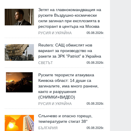
Зетят на главнокомандващия на
руските Въздушно-космически
сили загинал при експлозията в
ресторант в центъра на Москва
РУСИЯ И УКРАЙНА
05.08.2026г.
Reuters: САЩ обмислят нов
вариант за производство на
ракети за ЗРК "Patriot" в Украйна
СВЕТЪТ
05.08.2026г.
Руските терористи атакуваха
Киевска област: 14 души са
загиналите, има много ранени,
както и разрушения
(СНИМКИ+ВИДЕО)
РУСИЯ И УКРАЙНА
05.08.2026г.
Слънчево и опасно горещо,
температурите стигат 38°
БЪЛГАРИЯ
05.08.2026г.