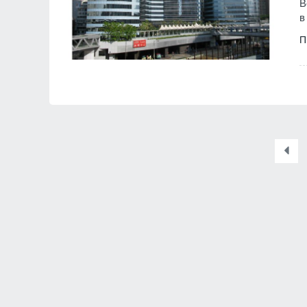
B
в
П