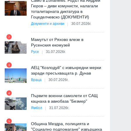
Само в Zonanews: Родът на Андрей
Гюров – диви комунисти, налагали
тоталитарната диктатура в
Гоцеделчевско (ДОКУМЕНТИ)
Документи и архиви
30.07.2026г.
8
2
Мамутът от Ряхово влезе в
Русенския екомузей
Русе
31.07.2026г.
9
3
АЕЦ "Козлодуй" с извънредни мерки
заради пресъхващата р. Дунав
Враца
30.07.2026г.
4
Първите военни самолети от САЩ
10
кацнаха в авиобаза "Безмер"
Ямбол
31.07.2026г.
5
Община Мездра, полицията и
"Социално подпомагане" извършиха