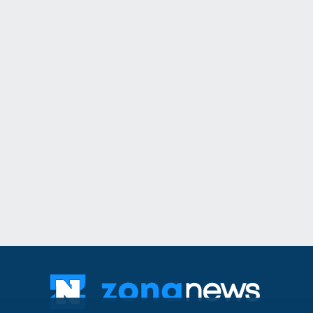
11
Общинският съвет 
одобри разкриване
служебни паркоме
Сливен
30.07.2026
12
The Times: Август 
превърне в най-"п
за Путин и Русия
Русия и Украйна
3