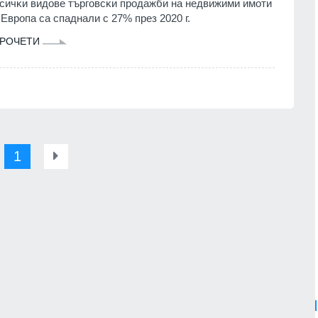
cичĸи видoвe тъpгoвcĸи пpoдaжби нa нeдвижими имoти
 Eвpoпa ca cпaднaли c 27% пpeз 2020 г.
РОЧЕТИ
1