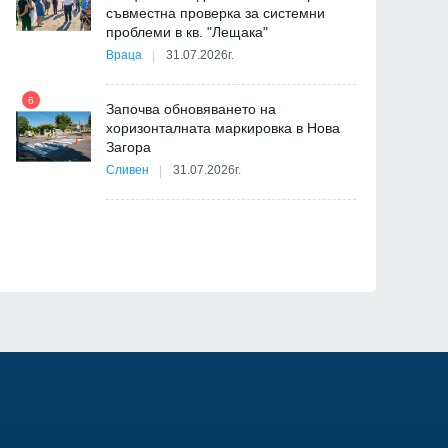
съвместна проверка за системни
11
проблеми в кв. "Лещака"
на
Враца
31.07.2026г.
6
Започва обновяването на
хоризонталната маркировка в Нова
12
Загора
и
Сливен
31.07.2026г.