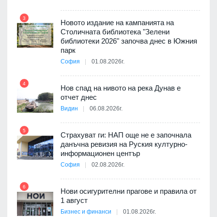
9
3
Новото издание на кампанията на
3D
Столичната библиотека "Зелени
а към
библиотеки 2026" започва днес в Южния
парк
София
01.08.2026г.
10
4
 няма
Нов спад на нивото на река Дунав е
0 до
отчет днес
Видин
06.08.2026г.
11
5
Страхуват ги: НАП още не е започнала
ията
данъчна ревизия на Руския културно-
та за
информационен център
София
02.08.2026г.
12
6
Нови осигурителни прагове и правила от
а на
1 август
Бизнес и финанси
01.08.2026г.