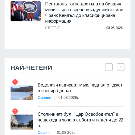
Пентагонът отне достъпа на бившия
министър на военновъздушните сили
Франк Кендъл до класифицирана
информация
СВЕТЪТ
08.08.2026г.
.
НАЙ-ЧЕТЕНИ
1
7
оведе
Водолази издирват мъж, паднал от джет
АЕЦ
в язовир Доспат
Смолян
01.08.2026г.
2
8
Столичният бул. "Цар Освободител" е
пешеходна зона в събота и неделя до 22
я
ч.
София
01.08.2026г.