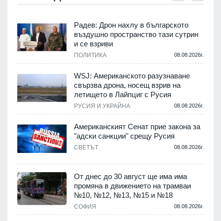
Радев: Дрон нахлу в българското
въздушно пространство тази сутрин
и се взриви
ПОЛИТИКА
08.08.2026г.
.
WSJ: Американското разузнаване
свързва дрона, носещ взрив на
летището в Лайпциг с Русия
.
РУСИЯ И УКРАЙНА
08.08.2026г.
Американският Сенат прие закона за
"адски санкции" срещу Русия
СВЕТЪТ
08.08.2026г.
.
От днес до 30 август ще има има
промяна в движението на трамваи
№10, №12, №13, №15 и №18
т
СОФИЯ
08.08.2026г.
.