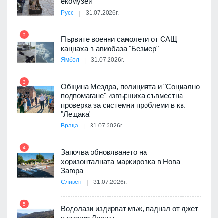
екомузей
Русе
31.07.2026г.
2
Първите военни самолети от САЩ
кацнаха в авиобаза "Безмер"
8
Ямбол
31.07.2026г.
 в
3
Община Мездра, полицията и "Социално
подпомагане" извършиха съвместна
проверка за системни проблеми в кв.
9
ойно
"Лещака"
те
Враца
31.07.2026г.
4
Започва обновяването на
хоризонталната маркировка в Нова
10
Загора
Сливен
31.07.2026г.
5
Водолази издирват мъж, паднал от джет
11
оведе
в язовир Доспат