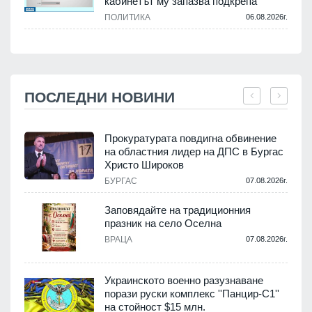
кабинетът му запазва подкрепа
ПОЛИТИКА
06.08.2026г.
ПОСЛЕДНИ НОВИНИ
а
Прокуратурата повдигна обвинение
на областния лидер на ДПС в Бургас
Христо Широков
.
БУРГАС
07.08.2026г.
Заповядайте на традиционния
празник на село Оселна
ВРАЦА
07.08.2026г.
.
Украинското военно разузнаване
порази руски комплекс ''Панцир-С1''
на стойност $15 млн.