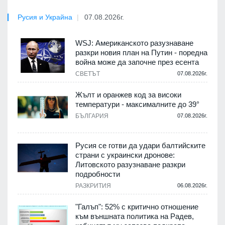
Русия и Украйна
07.08.2026г.
WSJ: Американското разузнаване
разкри новия план на Путин - поредна
война може да започне през есента
СВЕТЪТ
07.08.2026г.
Жълт и оранжев код за високи
температури - максималните до 39°
БЪЛГАРИЯ
07.08.2026г.
Русия се готви да удари балтийските
страни с украински дронове:
Литовското разузнаване разкри
подробности
РАЗКРИТИЯ
06.08.2026г.
"Галъп": 52% с критично отношение
към външната политика на Радев,